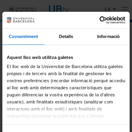
Vés al contingut
CA
El portal de vídeo de la Universitat de Barcelona
Consentiment
Detalls
Informació
Cerca
Aquest lloc web utilitza galetes
Cercar
El lloc web de la Universitat de Barcelona utilitza galetes
pròpies i de tercers amb la finalitat de gestionar les
vostres preferències (recordar informació perquè accediu
al lloc web amb determinades característiques que
MENÚ PEU 1
puguin diferenciar la vostra experiència de la d’altres
Avís legal
usuaris), amb finalitats estadístiques (analitzar com
Galetes
interactueu amb el lloc web) i amb finalitats de
màrqueting (gestionar la publicitat que s’ofereix
PEU 2
Privadesa i termes
adequant-la en funció dels vostres hàbits de navegació).
Sobre UBtv
Per obtenir més informació sobre les galetes podeu