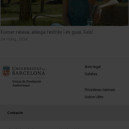
Fumar relaxa, alleuja l'estrès i és guai. Fals!
24 maig, 2024
MENÚ PEU 1
Avís legal
Galetes
PEU 2
Privadesa i termes
Sobre UBtv
PEU 3
Contacte