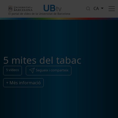
Vés al contingut
CA
El portal de vídeo de la Universitat de Barcelona
5 mites del tabac
5
vídeos
Segueix i comparteix
+ Més informació