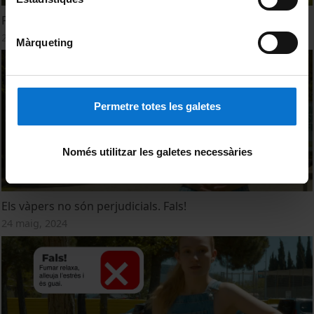
Fumar de tant en tant no fa mal. Fals!
24 maig, 2024
Màrqueting
Permetre totes les galetes
Només utilitzar les galetes necessàries
Els vàpers no són perjudicials. Fals!
24 maig, 2024