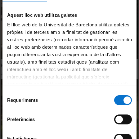
Aquest lloc web utilitza galetes
El lloc web de la Universitat de Barcelona utilitza galetes
pròpies i de tercers amb la finalitat de gestionar les
vostres preferències (recordar informació perquè accediu
al lloc web amb determinades característiques que
puguin diferenciar la vostra experiència de la d’altres
usuaris), amb finalitats estadístiques (analitzar com
Hi ha persones grans fumadores que estan molt bé. Fals!
interactueu amb el lloc web) i amb finalitats de
23 maig, 2024
màrqueting (gestionar la publicitat que s’ofereix
adequant-la en funció dels vostres hàbits de navegació).
Per obtenir més informació sobre les galetes podeu
Selecció
consultar la
Política de galetes del lloc web de la
Requeriments
de
Universitat de Barcelona
.
consentiment
Preferències
Estadístiques