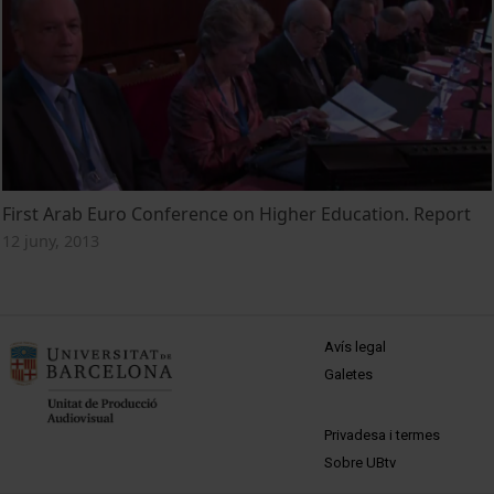
First Arab Euro Conference on Higher Education. Report
12 juny, 2013
MENÚ PEU 1
Avís legal
Galetes
PEU 2
Privadesa i termes
Sobre UBtv