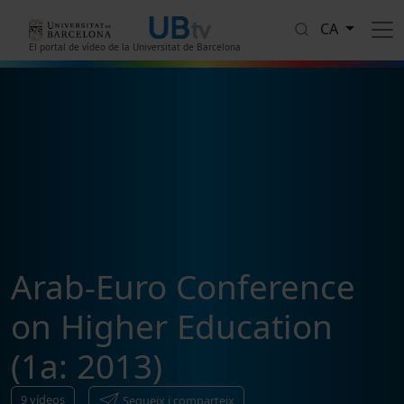
Vés al contingut
CA
El portal de vídeo de la Universitat de Barcelona
Arab-Euro Conference
on Higher Education
(1a: 2013)
9
vídeos
Segueix i comparteix