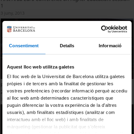
1
3 juny, 2013
Consentiment
Detalls
Informació
Aquest lloc web utilitza galetes
El lloc web de la Universitat de Barcelona utilitza galetes
pròpies i de tercers amb la finalitat de gestionar les
First Arab Euro Conference on Higher Education. Session
vostres preferències (recordar informació perquè accediu
2
al lloc web amb determinades característiques que
3 juny, 2013
puguin diferenciar la vostra experiència de la d’altres
usuaris), amb finalitats estadístiques (analitzar com
interactueu amb el lloc web) i amb finalitats de
màrqueting (gestionar la publicitat que s’ofereix
adequant-la en funció dels vostres hàbits de navegació).