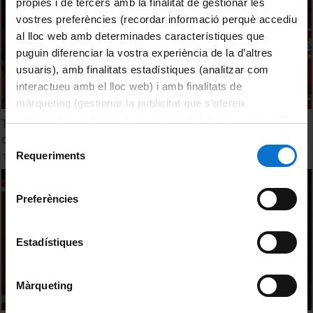
pròpies i de tercers amb la finalitat de gestionar les
vostres preferències (recordar informació perquè accediu
al lloc web amb determinades característiques que
puguin diferenciar la vostra experiència de la d’altres
usuaris), amb finalitats estadístiques (analitzar com
interactueu amb el lloc web) i amb finalitats de
màrqueting (gestionar la publicitat que s’ofereix
adequant-la en funció dels vostres hàbits de navegació).
Taller: Cómo identificar desinformación. Resumen del
Per obtenir més informació sobre les galetes podeu
curso
Selecció
consultar la
Política de galetes del lloc web de la
Requeriments
10 juny, 2022
de
Universitat de Barcelona
.
consentiment
Preferències
Estadístiques
Màrqueting