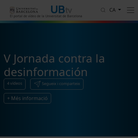
Vés al contingut
CA
El portal de vídeo de la Universitat de Barcelona
V Jornada contra la
desinformación
4
vídeos
Segueix i comparteix
+ Més informació