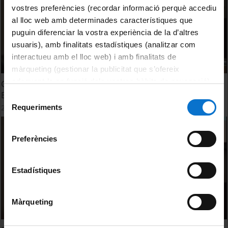
vostres preferències (recordar informació perquè accediu
al lloc web amb determinades característiques que
puguin diferenciar la vostra experiència de la d’altres
usuaris), amb finalitats estadístiques (analitzar com
interactueu amb el lloc web) i amb finalitats de
màrqueting (gestionar la publicitat que s’ofereix
adequant-la en funció dels vostres hàbits de navegació).
Current licensing practices in Europe and Overview of
Per obtenir més informació sobre les galetes podeu
European copyright legislation and free licenses
Selecció
consultar la
Política de galetes del lloc web de la
Requeriments
20 setembre, 2012
de
Universitat de Barcelona
.
consentiment
Preferències
Estadístiques
Màrqueting