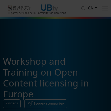
Vés al contingut
CA
El portal de vídeo de la Universitat de Barcelona
Workshop and
Training on Open
Content licensing in
Europe
7
vídeos
Segueix i comparteix