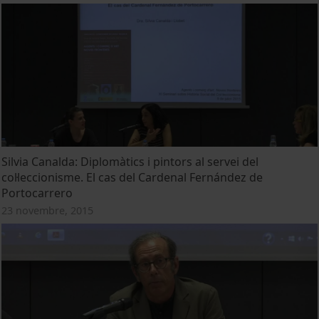
Silvia Canalda: Diplomàtics i pintors al servei del
col·leccionisme. El cas del Cardenal Fernández de
Portocarrero
23 novembre, 2015