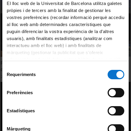
El lloc web de la Universitat de Barcelona utilitza galetes
pròpies i de tercers amb la finalitat de gestionar les
vostres preferències (recordar informació perquè accediu
al lloc web amb determinades característiques que
puguin diferenciar la vostra experiència de la d’altres
usuaris), amb finalitats estadístiques (analitzar com
interactueu amb el lloc web) i amb finalitats de
màrqueting (gestionar la publicitat que s’ofereix
adequant-la en funció dels vostres hàbits de navegació).
Fernando Alcolea: La recepció dels pintors espanyols
Per obtenir més informació sobre les galetes podeu
Selecció
durant l’auge del comerç de l’art a Londres (1850-1936)
consultar la
Política de galetes del lloc web de la
Requeriments
de
24 novembre, 2015
Universitat de Barcelona
.
consentiment
Preferències
Estadístiques
Màrqueting