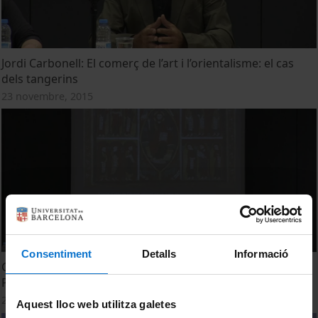
Jordi Carbonell: El comerç de l’art i l’orientalisme: el cas
dels tangerins
23 novembre, 2015
Consentiment
Detalls
Informació
Gemma Ylla: Ensenyant les cartes. Amadeu Sales i Lluís
Plandiura, 1921-1922
24 novembre, 2015
Aquest lloc web utilitza galetes