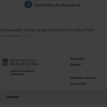
Immaculada Socias: Josep Gudiol Ricart a Nova York
24 novembre, 2015
MENÚ PEU 1
Avís legal
Galetes
PEU 2
Privadesa i termes
Sobre UBtv
PEU 3
Contacte