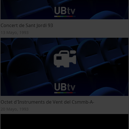
Concert de Sant Jordi 93
13 Mayo, 1993
Octet d'Instruments de Vent del Csmmb-A-
20 Mayo, 1993