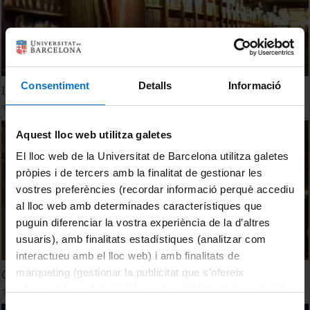
Consentiment
Detalls
Informació
Incunables'90: Restauració i Biblioteca
1 Junio, 1990
Aquest lloc web utilitza galetes
El lloc web de la Universitat de Barcelona utilitza galetes
pròpies i de tercers amb la finalitat de gestionar les
vostres preferències (recordar informació perquè accediu
al lloc web amb determinades característiques que
puguin diferenciar la vostra experiència de la d’altres
usuaris), amb finalitats estadístiques (analitzar com
interactueu amb el lloc web) i amb finalitats de
màrqueting (gestionar la publicitat que s’ofereix
Concert de Sant Jordi - Coral de la Facultat de Biologia UB
adequant-la en funció dels vostres hàbits de navegació).
1 Enero, 1991
Per obtenir més informació sobre les galetes podeu