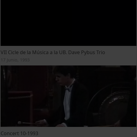
VII Cicle de la Música a la UB. Dave Pybus Trio
17 Junio, 1993
Concert 10-1993