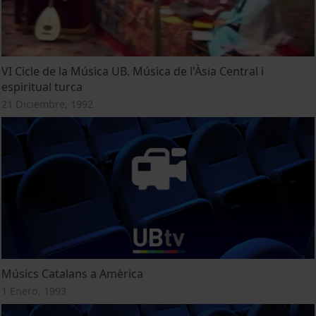
VI Cicle de la Música UB. Música de l'Àsia Central i
espiritual turca
21 Diciembre, 1992
Músics Catalans a Amèrica
1 Enero, 1993