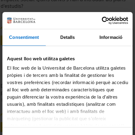
d'estudis?
17 March, 2026
Consentiment
Detalls
Informació
Aquest lloc web utilitza galetes
El lloc web de la Universitat de Barcelona utilitza galetes
pròpies i de tercers amb la finalitat de gestionar les
vostres preferències (recordar informació perquè accediu
Definició d'estratègies i prioritats: Recerca, divulgació i
al lloc web amb determinades característiques que
publicació.
puguin diferenciar la vostra experiència de la d’altres
17 March, 2026
usuaris), amb finalitats estadístiques (analitzar com
interactueu amb el lloc web) i amb finalitats de
màrqueting (gestionar la publicitat que s’ofereix
adequant-la en funció dels vostres hàbits de navegació).
Per obtenir més informació sobre les galetes podeu