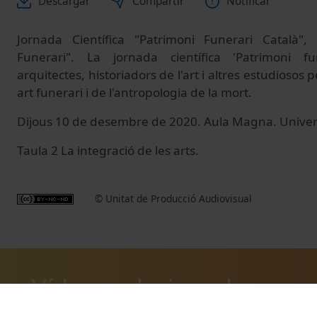
Descargar
Compartir
Notificar
Jornada Científica "Patrimoni Funerari Català",
Funerari". La jornada científica 'Patrimoni fu
arquitectes, historiadors de l'art i altres estudiosos p
art funerari i de l'antropologia de la mort.
Dijous 10 de desembre de 2020. Aula Magna. Univers
Taula 2 La integració de les arts.
© Unitat de Producció Audiovisual
Vídeos relacionados