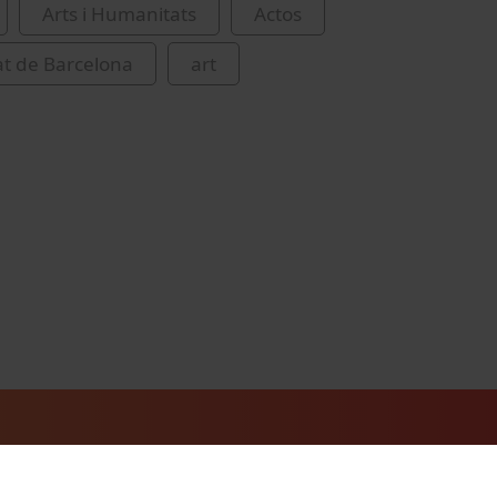
Arts i Humanitats
Actos
at de Barcelona
art