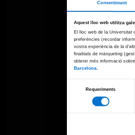
Consentiment
Aquest lloc web utilitza gal
El lloc web de la Universitat 
preferències (recordar infor
vostra experiència de la d’al
finalitats de màrqueting (gest
obtenir més informació sobre
Barcelona
.
Selecció
Requeriments
de
consentiment