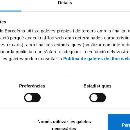
Detalls
Try again
etes
de Barcelona utilitza galetes pròpies i de tercers amb la finalitat
mació perquè accediu al lloc web amb determinades característiq
tres usuaris), amb finalitats estadístiques (analitzar com interac
ionar la publicitat que s’ofereix adequant-la en funció dels vostr
 les galetes podeu consultar la
Política de galetes del lloc web
Preferències
Estadístiques
Només utilitzar les galetes
Perm
necessàries