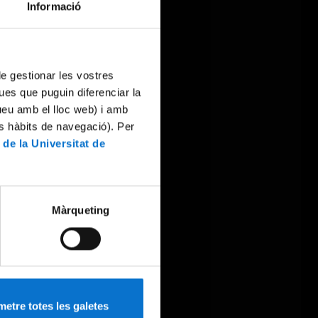
Informació
 de gestionar les vostres
ues que puguin diferenciar la
tueu amb el lloc web) i amb
es hàbits de navegació). Per
 de la Universitat de
Màrqueting
etre totes les galetes