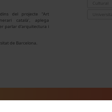
Cultural
 dins del projecte "Art
Universit
nerari català', aplega
er parlar d'arquitectura i
itat de Barcelona.