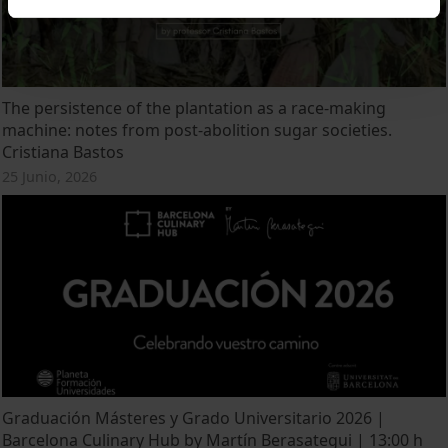
The persistence of the plantation as a race-making
machine: notes from post-abolition sugar societies.
Cristiana Bastos
25 Junio, 2026
Graduación Másteres y Grado Universitario 2026 |
Barcelona Culinary Hub by Martín Berasategui | 13:00 h