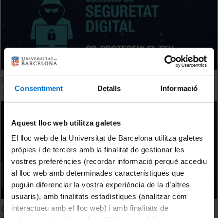
Protegeix el teu dispositiu personal habitual
Consentiment
Detalls
Informació
2 Julio, 2026
Aquest lloc web utilitza galetes
El lloc web de la Universitat de Barcelona utilitza galetes
pròpies i de tercers amb la finalitat de gestionar les
vostres preferències (recordar informació perquè accediu
al lloc web amb determinades característiques que
puguin diferenciar la vostra experiència de la d’altres
usuaris), amb finalitats estadístiques (analitzar com
Quarta edició de la Nit de la Música a la Universitat de
interactueu amb el lloc web) i amb finalitats de