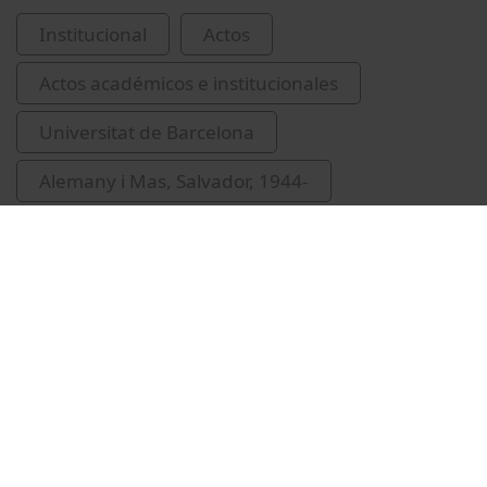
Institucional
Actos
Actos académicos e institucionales
Universitat de Barcelona
Alemany i Mas, Salvador, 1944-
Foguet Ambrós, Rafael
Vidal, Isabel
universitats públiques
Vídeos relacionados