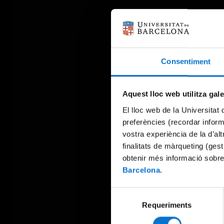
Consentiment
Aquest lloc web utilitza gal
El lloc web de la Universitat 
preferències (recordar infor
vostra experiència de la d’al
finalitats de màrqueting (gest
obtenir més informació sobre
Barcelona
.
Selecció
Requeriments
de
consentiment