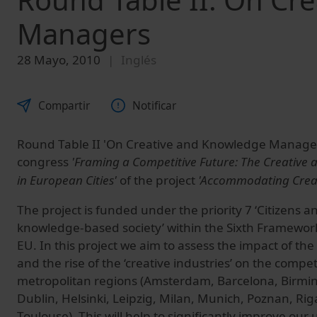
Managers
28 Mayo, 2010
Inglés
Compartir
Notificar
Round Table II 'On Creative and Knowledge Manager
congress
'Framing a Competitive Future: The Creativ
in European Cities'
of the project
'Accommodating Creat
The project is funded under the priority 7 ‘Citizens 
knowledge-based society’ within the Sixth Framewo
EU. In this project we aim to assess the impact of the
and the rise of the ‘creative industries’ on the compe
metropolitan regions (Amsterdam, Barcelona, Birm
Dublin, Helsinki, Leipzig, Milan, Munich, Poznan, Rig
Toulouse). This will help to significantly improve ou