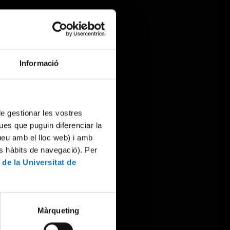
Informació
 de gestionar les vostres
ues que puguin diferenciar la
tueu amb el lloc web) i amb
es hàbits de navegació). Per
 de la Universitat de
Màrqueting