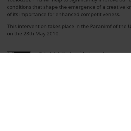
conditions that shape the emergence of a creative
of its importance for enhanced competitiveness.
This intervention takes place in the Paranimf of the U
on the 28th May 2010.
© Unitat de Producció Audiovisual
Vídeos relacionados