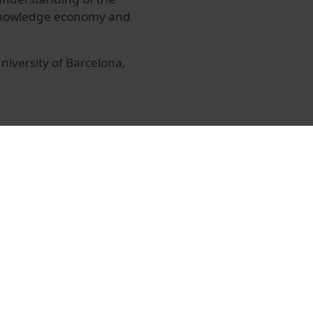
 knowledge economy and
niversity of Barcelona,