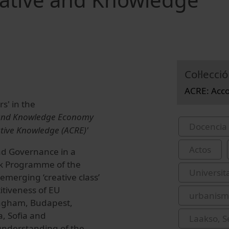
Col·lecció
ACRE: Acc
s' in the
e and Knowledge Economy
Docencia 
ive Knowledge (ACRE)'
Actos
and Governance in a
rk Programme of the
Universit
 emerging ‘creative class’
titiveness of EU
urbanis
ingham, Budapest,
a, Sofia and
Laakso, 
r understanding of the