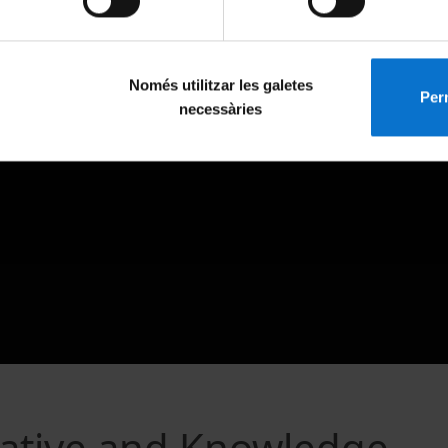
Només utilitzar les galetes
Perm
necessàries
eative and Knowledge