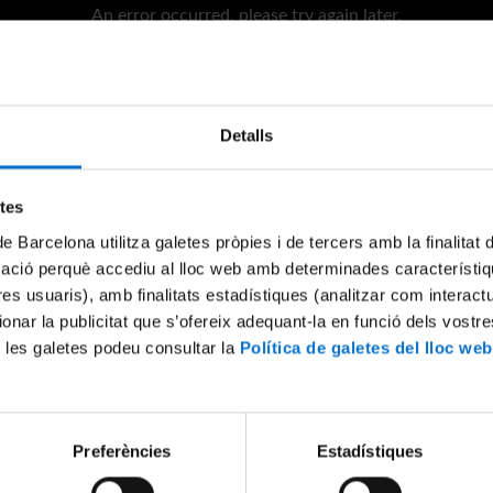
An error occurred, please try again later.
Try again
Detalls
etes
de Barcelona utilitza galetes pròpies i de tercers amb la finalitat
mació perquè accediu al lloc web amb determinades característiq
tres usuaris), amb finalitats estadístiques (analitzar com interac
ionar la publicitat que s’ofereix adequant-la en funció dels vostr
 les galetes podeu consultar la
Política de galetes del lloc web
Preferències
Estadístiques