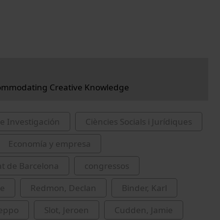
ommodating Creative Knowledge
e Investigación
Ciències Socials i Jurídiques
Economía y empresa
at de Barcelona
congressos
me
Redmon, Declan
Binder, Karl
Seppo
Slot, Jeroen
Cudden, Jamie