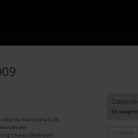
009
Col·lecció
Els vespre
ersitat de Barcelona (UB).
esentats per
Cultural
nking Chaos i Bedroom.