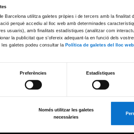
etes
de Barcelona utilitza galetes pròpies i de tercers amb la finalitat
mació perquè accediu al lloc web amb determinades característiq
tres usuaris), amb finalitats estadístiques (analitzar com interac
ionar la publicitat que s’ofereix adequant-la en funció dels vostr
 les galetes podeu consultar la
Política de galetes del lloc web
Preferències
Estadístiques
Només utilitzar les galetes
Perm
necessàries