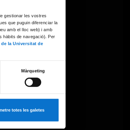
 de gestionar les vostres
ues que puguin diferenciar la
tueu amb el lloc web) i amb
es hàbits de navegació). Per
 de la Universitat de
Màrqueting
etre totes les galetes