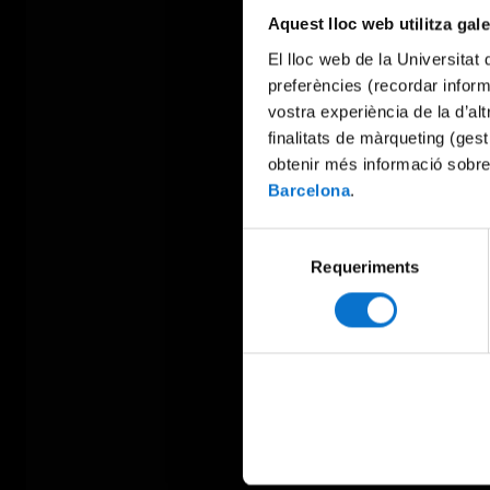
Aquest lloc web utilitza gal
El lloc web de la Universitat 
preferències (recordar infor
vostra experiència de la d’al
finalitats de màrqueting (gest
obtenir més informació sobre
Barcelona
.
Selecció
Requeriments
de
consentiment