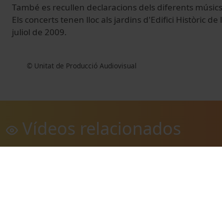
També es recullen declaracions dels diferents músics
Els concerts tenen lloc als jardins d'Edifici Històric d
juliol de 2009.
© Unitat de Producció Audiovisual
Vídeos relacionados