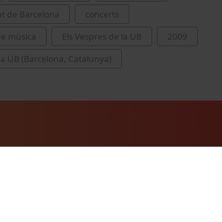
at de Barcelona
concerts
 de música
Els Vespres de la UB
2009
 la UB (Barcelona, Catalunya)