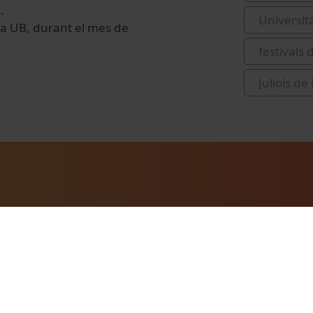
.
Universit
e la UB, durant el mes de
festivals
Juliols de