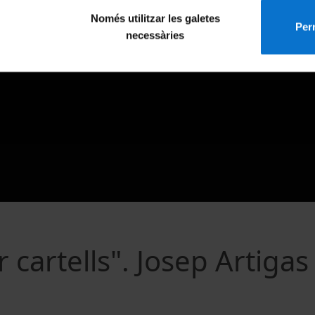
Només utilitzar les galetes
Perm
necessàries
 cartells". Josep Artigas