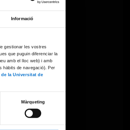
Informació
 de gestionar les vostres
ues que puguin diferenciar la
tueu amb el lloc web) i amb
es hàbits de navegació). Per
 de la Universitat de
Màrqueting