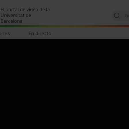
Pasar al contenido principal
El portal de vídeo de la
Universitat de
Barcelona
ones
En directo