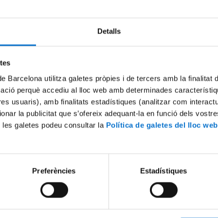
Detalls
Try again
etes
de Barcelona utilitza galetes pròpies i de tercers amb la finalitat
mació perquè accediu al lloc web amb determinades característiq
tres usuaris), amb finalitats estadístiques (analitzar com interac
ionar la publicitat que s’ofereix adequant-la en funció dels vostr
 les galetes podeu consultar la
Política de galetes del lloc web
Preferències
Estadístiques