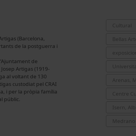
Cultural
rtigas (Barcelona,
Bellas Art
tants de la postguerra i
exposicio
 l’Ajuntament de
Universit
 Josep Artigas (1919-
ga al voltant de 130
Arenas, 
tigas custodiat pel CRAI
, i per la pròpia família
Centre Cu
l públic.
Isern, Alb
Medrano 