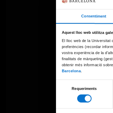
Consentiment
Aquest lloc web utilitza gal
El lloc web de la Universitat 
preferències (recordar infor
vostra experiència de la d’al
finalitats de màrqueting (gest
obtenir més informació sobre
Barcelona
.
Selecció
Requeriments
de
consentiment