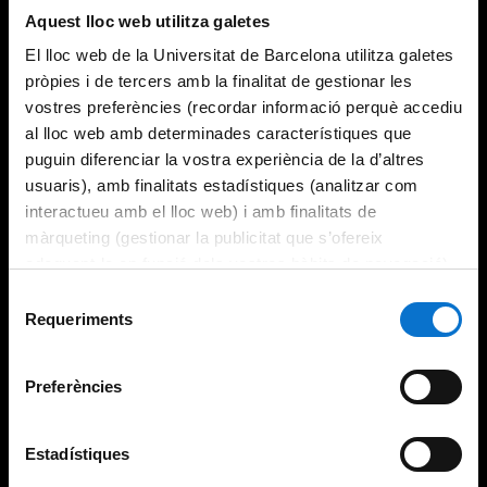
Aquest lloc web utilitza galetes
El lloc web de la Universitat de Barcelona utilitza galetes
pròpies i de tercers amb la finalitat de gestionar les
vostres preferències (recordar informació perquè accediu
al lloc web amb determinades característiques que
puguin diferenciar la vostra experiència de la d’altres
usuaris), amb finalitats estadístiques (analitzar com
interactueu amb el lloc web) i amb finalitats de
màrqueting (gestionar la publicitat que s’ofereix
adequant-la en funció dels vostres hàbits de navegació).
Per obtenir més informació sobre les galetes podeu
Selecció
consultar la
Política de galetes del lloc web de la
Requeriments
de
Universitat de Barcelona
.
consentiment
Preferències
Estadístiques