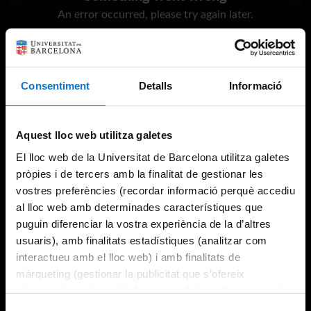
An error occurred, please try again later.
Try again
Consentiment
Detalls
Informació
Aquest lloc web utilitza galetes
El lloc web de la Universitat de Barcelona utilitza galetes
pròpies i de tercers amb la finalitat de gestionar les
vostres preferències (recordar informació perquè accediu
al lloc web amb determinades característiques que
puguin diferenciar la vostra experiència de la d’altres
usuaris), amb finalitats estadístiques (analitzar com
interactueu amb el lloc web) i amb finalitats de
màrqueting (gestionar la publicitat que s’ofereix
adequant-la en funció dels vostres hàbits de navegació).
Per obtenir més informació sobre les galetes podeu