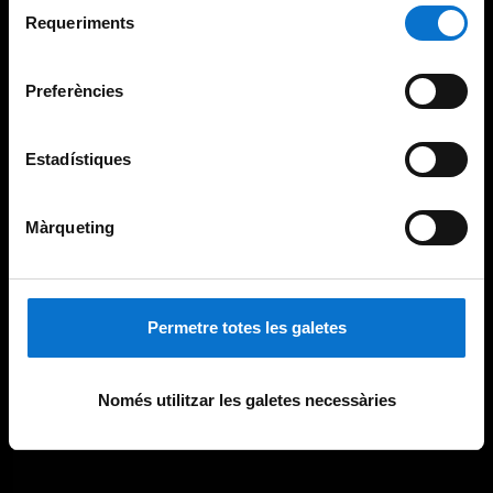
Selecció
consultar la
Política de galetes del lloc web de la
Requeriments
de
Universitat de Barcelona
.
consentiment
Preferències
Estadístiques
Màrqueting
Permetre totes les galetes
Només utilitzar les galetes necessàries