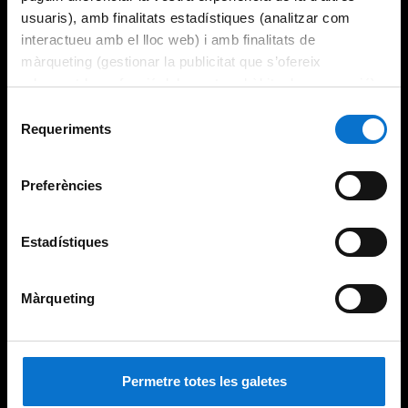
usuaris), amb finalitats estadístiques (analitzar com
interactueu amb el lloc web) i amb finalitats de
màrqueting (gestionar la publicitat que s’ofereix
adequant-la en funció dels vostres hàbits de navegació).
Per obtenir més informació sobre les galetes podeu
Selecció
consultar la
Política de galetes del lloc web de la
Requeriments
de
Universitat de Barcelona
.
consentiment
Preferències
Estadístiques
Màrqueting
Permetre totes les galetes