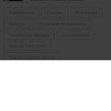
Promocional
Ciències
Reportajes
Biología
Universitat de Barcelona
Facultad de Biología
microbiologia
Queralt Catà, Enric
Blanch i Gisbert, Anicet
contaminants emergents en l'aigua
qualitat de l'aigua