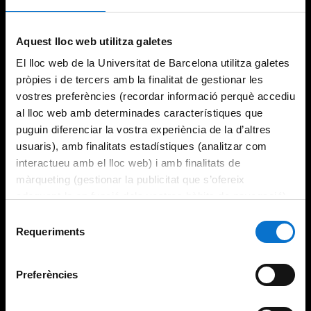
Aquest lloc web utilitza galetes
El lloc web de la Universitat de Barcelona utilitza galetes
pròpies i de tercers amb la finalitat de gestionar les
vostres preferències (recordar informació perquè accediu
al lloc web amb determinades característiques que
puguin diferenciar la vostra experiència de la d’altres
usuaris), amb finalitats estadístiques (analitzar com
interactueu amb el lloc web) i amb finalitats de
màrqueting (gestionar la publicitat que s’ofereix
adequant-la en funció dels vostres hàbits de navegació).
Per obtenir més informació sobre les galetes podeu
Selecció
consultar la
Política de galetes del lloc web de la
Requeriments
de
Universitat de Barcelona
.
consentiment
Preferències