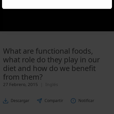
What are functional foods,
what role do they play in our
diet and how do we benefit
from them?
27 Febrero, 2015
Inglés
Descargar
Compartir
Notificar