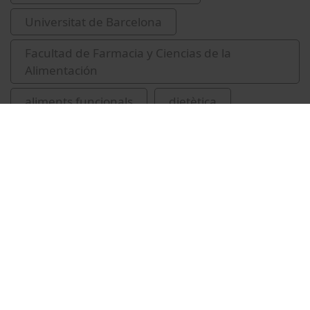
Universitat de Barcelona
Facultad de Farmacia y Ciencias de la
Alimentación
aliments funcionals
dietètica
Mariné Font, Abel
Vídeos relacionados