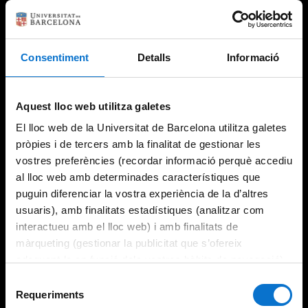
Consentiment
Detalls
Informació
Try again
Aquest lloc web utilitza galetes
El lloc web de la Universitat de Barcelona utilitza galetes
pròpies i de tercers amb la finalitat de gestionar les
vostres preferències (recordar informació perquè accediu
al lloc web amb determinades característiques que
puguin diferenciar la vostra experiència de la d’altres
usuaris), amb finalitats estadístiques (analitzar com
interactueu amb el lloc web) i amb finalitats de
màrqueting (gestionar la publicitat que s’ofereix
adequant-la en funció dels vostres hàbits de navegació).
Per obtenir més informació sobre les galetes podeu
Selecció
consultar la
Política de galetes del lloc web de la
Requeriments
de