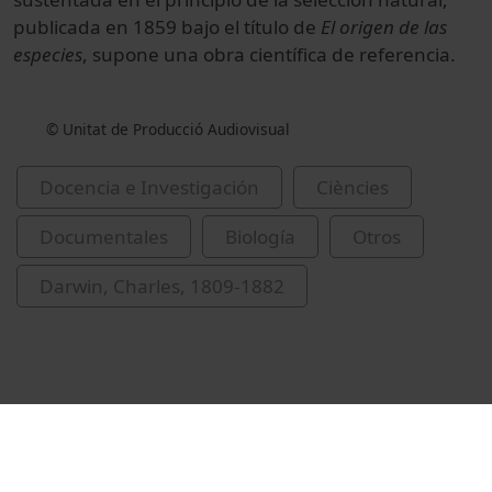
publicada en 1859 bajo el título de
El origen de las
especies
, supone una obra científica de referencia.
© Unitat de Producció Audiovisual
Docencia e Investigación
Ciències
Documentales
Biología
Otros
Darwin, Charles, 1809-1882