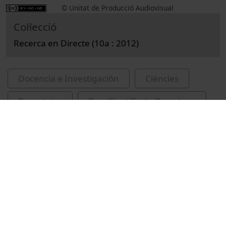
© Unitat de Producció Audiovisual
Col·lecció
Recerca en Directe (10a : 2012)
Docencia e Investigación
Ciències
Reportajes
Parc Científic de Barcelona
malalties del cor
IDIBAPS
Vídeos relacionados