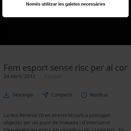
Només utilitzar les galetes necessàries
Fem esport sense risc per al cor
24 Abril, 2012
Catalán
Descargar
Compartir
Notificar
La fira
Recerca 10 en directe
té com a principal
objectiu ser un punt de trobada i d'intercanvi
d'experiències entre els científics i els ciutadans. En