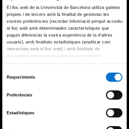
El lloc web de la Universitat de Barcelona utilitza galetes
pròpies i de tercers amb la finalitat de gestionar les
vostres preferències (recordar informació perquè accediu
al lloc web amb determinades característiques que
puguin diferenciar la vostra experiència de la d’altres
usuaris), amb finalitats estadístiques (analitzar com
interactueu amb el lloc web) i amb finalitats de
màrqueting (gestionar la publicitat que s’ofereix
adequant-la en funció dels vostres hàbits de navegació).
Per obtenir més informació sobre les galetes podeu
Selecció
consultar la
Política de galetes del lloc web de la
Requeriments
de
Universitat de Barcelona
.
consentiment
Preferències
Estadístiques