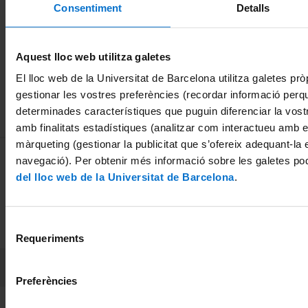
Consentiment
Detalls
Transmisión
Transmisión
B
19 Junio, 2014
(TEM)
de Rastreo
S
(STEM)
19 Junio, 2014
1
Aquest lloc web utilitza galetes
19 Junio, 2014
El lloc web de la Universitat de Barcelona utilitza galetes pròp
gestionar les vostres preferències (recordar informació perq
determinades característiques que puguin diferenciar la vostr
amb finalitats estadístiques (analitzar com interactueu amb el
màrqueting (gestionar la publicitat que s’ofereix adequant-la 
MENÚ PEU 1
Aviso legal
navegació). Per obtenir més informació sobre les galetes po
Política de Cookies
del lloc web de la Universitat de Barcelona
.
PEU 2
Privacidad y términos
Selecció
Sobre UBtv
Requeriments
de
consentiment
PEU 3
Contacto
Preferències