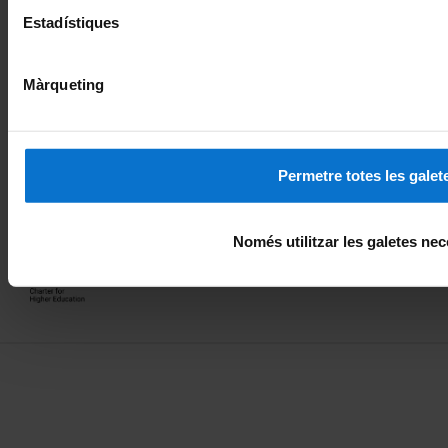
Fundadora de la
Miembro de la
Estadístiques
Màrqueting
Miembro de la
Excelencia internacional
Permetre totes les galet
Reconocimiento europeo
Només utilitzar les galetes nec