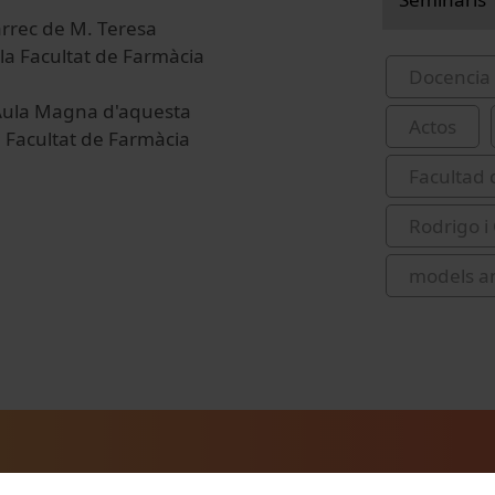
rrec de M. Teresa
la Facultat de Farmàcia
Docencia 
l'Aula Magna d'aquesta
Actos
a Facultat de Farmàcia
Facultad 
Rodrigo i
models an