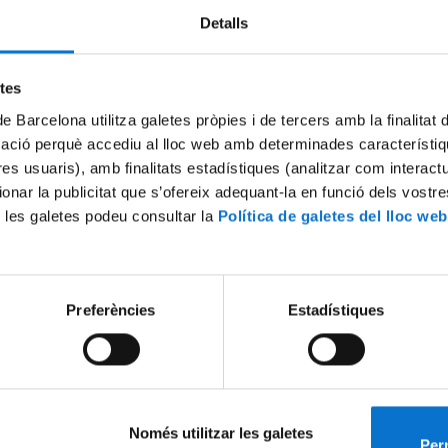
Detalls
Try again
etes
de Barcelona utilitza galetes pròpies i de tercers amb la finalitat
mació perquè accediu al lloc web amb determinades característiq
tres usuaris), amb finalitats estadístiques (analitzar com interac
ionar la publicitat que s’ofereix adequant-la en funció dels vostr
 les galetes podeu consultar la
Política de galetes del lloc web
Preferències
Estadístiques
Només utilitzar les galetes
Perm