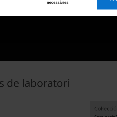
necessàries
 de laboratori
Col·lecció
Seminaris 