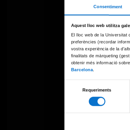
Consentiment
Aquest lloc web utilitza gal
El lloc web de la Universitat 
preferències (recordar infor
vostra experiència de la d’al
finalitats de màrqueting (gest
obtenir més informació sobre
Barcelona
.
Selecció
Requeriments
de
consentiment