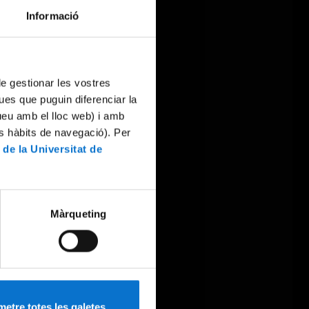
Informació
 de gestionar les vostres
ues que puguin diferenciar la
tueu amb el lloc web) i amb
es hàbits de navegació). Per
 de la Universitat de
Màrqueting
etre totes les galetes