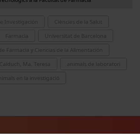
e Investigación
Ciències de la Salut
Farmacia
Universitat de Barcelona
de Farmacia y Ciencias de la Alimentación
 Calduch, Ma. Teresa
animals de laboratori
imals en la investigació