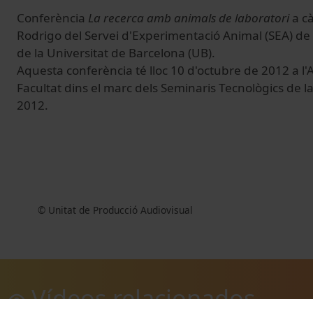
Conferència
La recerca amb animals de laboratori
a cà
Rodrigo del Servei d'Experimentació Animal (SEA) de 
de la Universitat de Barcelona (UB).
Aquesta conferència té lloc 10 d'octubre de 2012 a 
Facultat dins el marc dels Seminaris Tecnològics de l
2012.
© Unitat de Producció Audiovisual
Vídeos relacionados