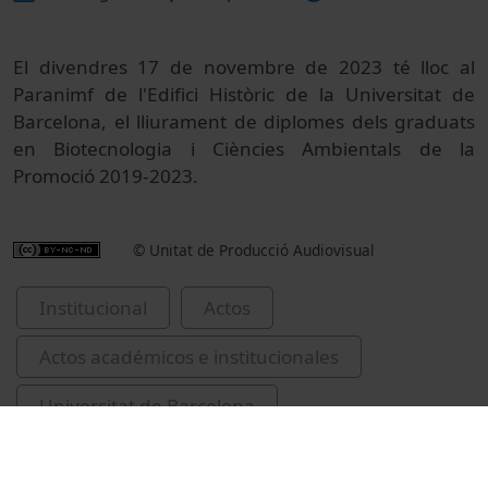
El divendres 17 de novembre de 2023 té lloc al
Paranimf de l'Edifici Històric de la Universitat de
Barcelona, el lliurament de diplomes dels graduats
en Biotecnologia i Ciències Ambientals de la
Promoció 2019-2023.
© Unitat de Producció Audiovisual
Institucional
Actos
Actos académicos e institucionales
Universitat de Barcelona
cerimònies de graduació