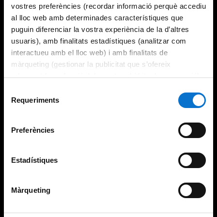
vostres preferències (recordar informació perquè accediu
al lloc web amb determinades característiques que
puguin diferenciar la vostra experiència de la d’altres
usuaris), amb finalitats estadístiques (analitzar com
interactueu amb el lloc web) i amb finalitats de
màrqueting (gestionar la publicitat que s’ofereix
adequant-la en funció dels vostres hàbits de navegació).
Per obtenir més informació sobre les galetes podeu
Selecció
consultar la
Política de galetes del lloc web de la
Requeriments
de
Universitat de Barcelona
.
consentiment
Preferències
Estadístiques
Màrqueting