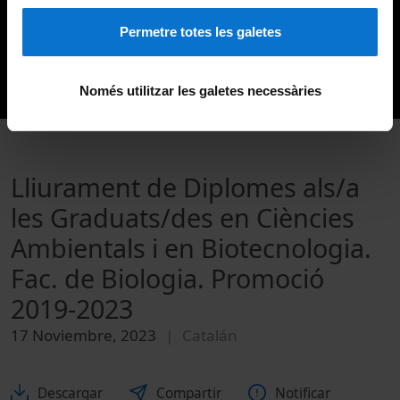
Permetre totes les galetes
Només utilitzar les galetes necessàries
Lliurament de Diplomes als/a
les Graduats/des en Ciències
Ambientals i en Biotecnologia.
Fac. de Biologia. Promoció
2019-2023
17 Noviembre, 2023
Catalán
Descargar
Compartir
Notificar