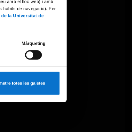
tueu amb el lloc web) i amb
es hàbits de navegació). Per
 de la Universitat de
Màrqueting
etre totes les galetes