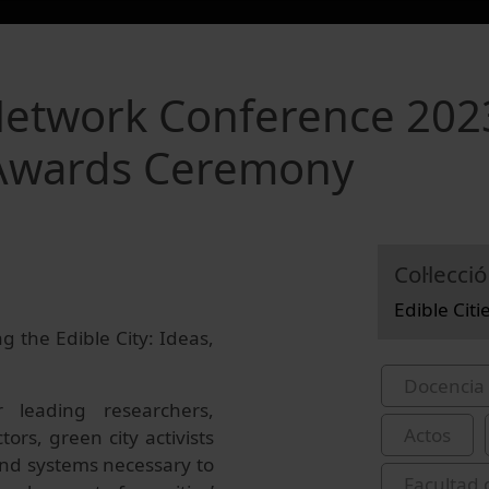
 Network Conference 202
k Awards Ceremony
Col·lecció
Edible Cit
 the Edible City: Ideas,
Docencia 
 leading researchers,
Actos
tors, green city activists
and systems necessary to
Facultad 