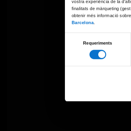
vostra experiència de la d’al
finalitats de màrqueting (gest
obtenir més informació sobre
Barcelona
.
Selecció
Requeriments
de
consentiment