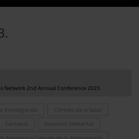
3.
ies Network 2nd Annual Conference 2023
e Investigación
Ciències de la Salut
Farmacia
Fundació Solidaritat
de Farmacia y Ciencias de la Alimentación