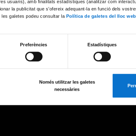
tres usuaris), amb finalitats estadístiques (analitzar com interac
ionar la publicitat que s’ofereix adequant-la en funció dels vostr
 les galetes podeu consultar la
Política de galetes del lloc web
Preferències
Estadístiques
Només utilitzar les galetes
Perm
necessàries