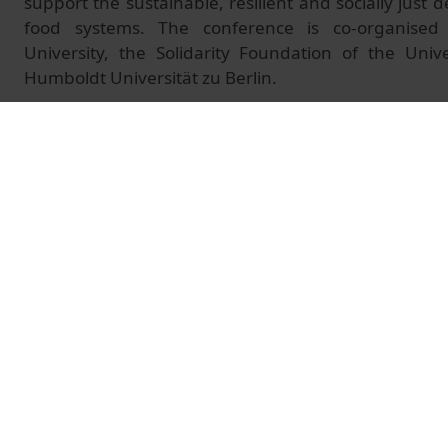
support the sustainable, resilient and socially just d
food systems. The conference is co-organise
University, the Solidarity Foundation of the Univ
Humboldt Universität zu Berlin.
EDIBLE CITIES NETWORK AWARDS CEREMONY
With Montserrat Puig, Vice-Rector for Equal Opp
University of Barcelona
© Unitat de Producció Audiovisual