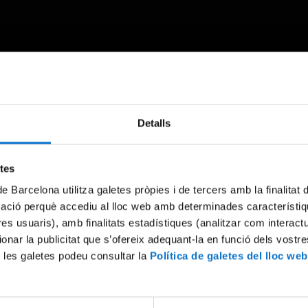
Detalls
Something went wrong
An error occurred, please try again later.
etes
de Barcelona utilitza galetes pròpies i de tercers amb la finalitat
Try again
mació perquè accediu al lloc web amb determinades característiq
tres usuaris), amb finalitats estadístiques (analitzar com interac
ionar la publicitat que s’ofereix adequant-la en funció dels vostr
 les galetes podeu consultar la
Política de galetes del lloc web