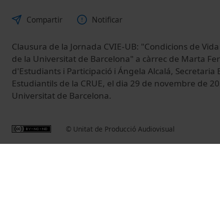
Compartir
Notificar
Clausura de la Jornada CVIE-UB: "Condicions de Vida i
de la Universitat de Barcelona" a càrrec de Marta Fer
d'Estudiants i Participació i Ángela Alcalá, Secretaria
Estudiantils de la CRUE, el dia 29 de novembre de 20
Universitat de Barcelona.
© Unitat de Producció Audiovisual