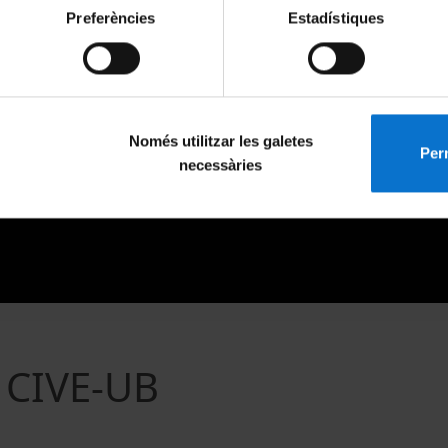
Preferències
Estadístiques
Només utilitzar les galetes
Perm
necessàries
a CIVE-UB