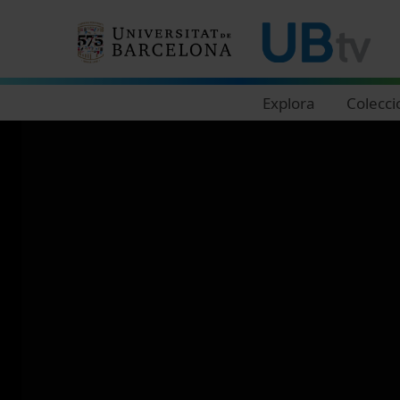
Navegació principal
Explora
Colecci