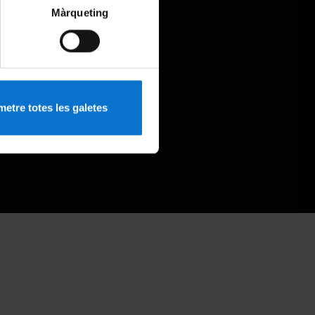
Màrqueting
etre totes les galetes