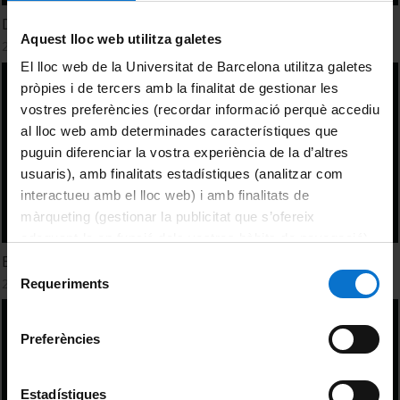
Dret Internacional Públic
Aquest lloc web utilitza galetes
25 Febrero, 2026
El lloc web de la Universitat de Barcelona utilitza galetes
pròpies i de tercers amb la finalitat de gestionar les
vostres preferències (recordar informació perquè accediu
al lloc web amb determinades característiques que
puguin diferenciar la vostra experiència de la d’altres
usuaris), amb finalitats estadístiques (analitzar com
interactueu amb el lloc web) i amb finalitats de
màrqueting (gestionar la publicitat que s’ofereix
adequant-la en funció dels vostres hàbits de navegació).
Estats de facto
Per obtenir més informació sobre les galetes podeu
Selecció
consultar la
Política de galetes del lloc web de la
25 Febrero, 2026
Requeriments
de
Universitat de Barcelona
.
consentiment
Preferències
Estadístiques