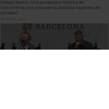
Diàlegs Alumni - Una perspectiva històrica de
l'astrometria: com mesurem la distància respecte a les
estrelles?
25 Marzo, 2022
Diàlegs Alumni - Aprendre de la incertesa: què ens aporta
la neuroeducació
2 Marzo, 2022