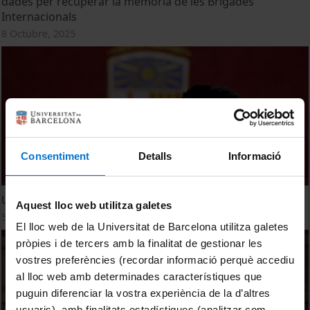
dades per recuperar la memòria de les Brigades
Internacionals
8 Octubre, 2025
Consentiment
Detalls
Informació
Una benvinguda ben dolça als graduats!
Aquest lloc web utilitza galetes
5 Septiembre, 2025
El lloc web de la Universitat de Barcelona utilitza galetes
pròpies i de tercers amb la finalitat de gestionar les
vostres preferències (recordar informació perquè accediu
al lloc web amb determinades característiques que
puguin diferenciar la vostra experiència de la d’altres
usuaris), amb finalitats estadístiques (analitzar com