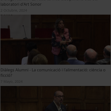
laboratori d'Art Sonor
2 Octubre, 2024
Diàlegs Alumni - La comunicació i l'alimentació: ciència o
ficció?
7 Mayo, 2024