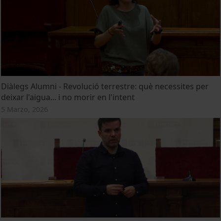
Diàlegs Alumni - Revolució terrestre: què necessites per
deixar l'aigua... i no morir en l'intent
5 Marzo, 2026