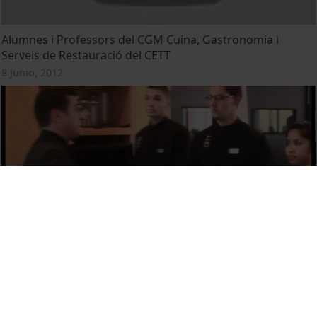
Alumnes i Professors del CGM Cuina, Gastronomia i
Serveis de Restauració del CETT
8 Junio, 2012
XVI Concurs de cuina i servei de restaurant de l'Escola
d'Hosteleria i Turisme (CETT)
4 Abril, 2012