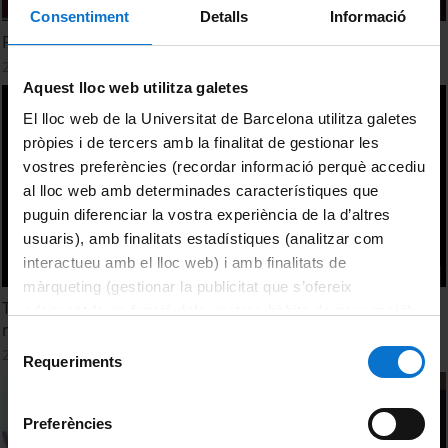
Consentiment
Detalls
Informació
Pakistani women in Barcelona: access to public services
23 Febrero, 2016
Aquest lloc web utilitza galetes
El lloc web de la Universitat de Barcelona utilitza galetes
pròpies i de tercers amb la finalitat de gestionar les
vostres preferències (recordar informació perquè accediu
al lloc web amb determinades característiques que
puguin diferenciar la vostra experiència de la d’altres
usuaris), amb finalitats estadístiques (analitzar com
interactueu amb el lloc web) i amb finalitats de
màrqueting (gestionar la publicitat que s’ofereix
The diffuse key of the informational city. The innovative
adequant-la en funció dels vostres hàbits de navegació).
milieu. Approximation to 22@ Barcelona
Per obtenir més informació sobre les galetes podeu
Selecció
23 Febrero, 2016
consultar la
Política de galetes del lloc web de la
Requeriments
de
Universitat de Barcelona
.
consentiment
Preferències