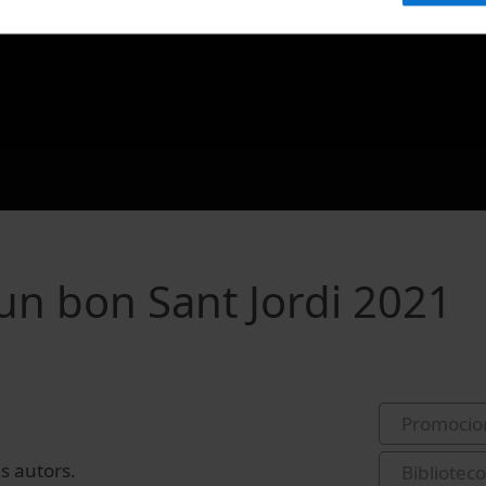
 un bon Sant Jordi 2021
Promocio
es autors.
Bibliote