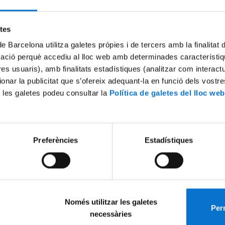
Try again
etes
de Barcelona utilitza galetes pròpies i de tercers amb la finalitat
mació perquè accediu al lloc web amb determinades característiq
tres usuaris), amb finalitats estadístiques (analitzar com interac
ionar la publicitat que s’ofereix adequant-la en funció dels vostr
 les galetes podeu consultar la
Política de galetes del lloc web
Preferències
Estadístiques
Només utilitzar les galetes
Perm
necessàries