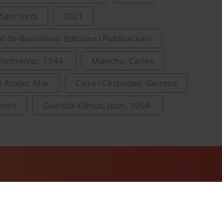
Sant Jordi
2021
at de Barcelona. Edicions i Publicacions
ontserrat, 1944-
Mancho, Carles
 Arolas, Mar
Cairó i Céspedes, Gemma
inés
Guàrdia-Olmos, Joan, 1958-