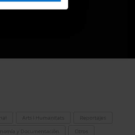
nal
Arts i Humanitats
Reportajes
conomía y Documentación
Otros