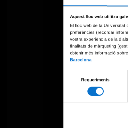
Aquest lloc web utilitza gal
El lloc web de la Universitat 
preferències (recordar infor
vostra experiència de la d’al
finalitats de màrqueting (gest
obtenir més informació sobre
Barcelona
.
Selecció
Requeriments
de
consentiment