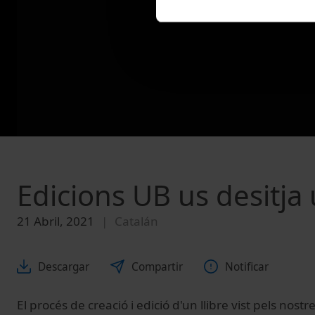
Edicions UB us desitja
21 Abril, 2021
Catalán
Descargar
Compartir
Notificar
El procés de creació i edició d'un llibre vist pels nostr