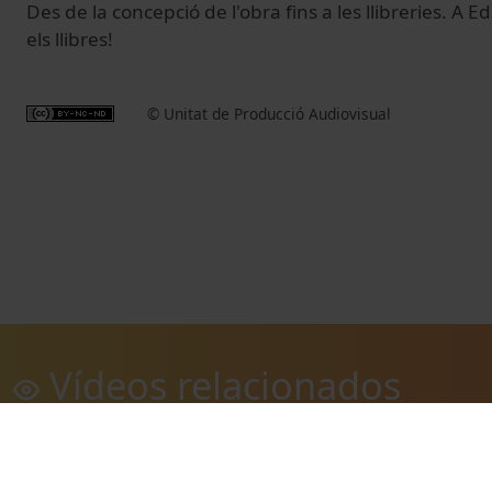
Des de la concepció de l'obra fins a les llibreries. A 
els llibres!
© Unitat de Producció Audiovisual
Vídeos relacionados