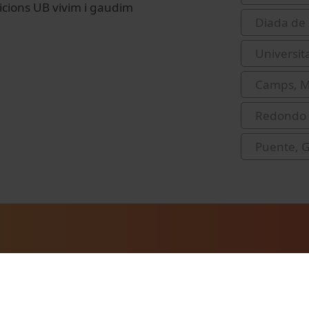
Edicions UB vivim i gaudim
Diada de 
Universit
Camps, M
Redondo i
Puente, G