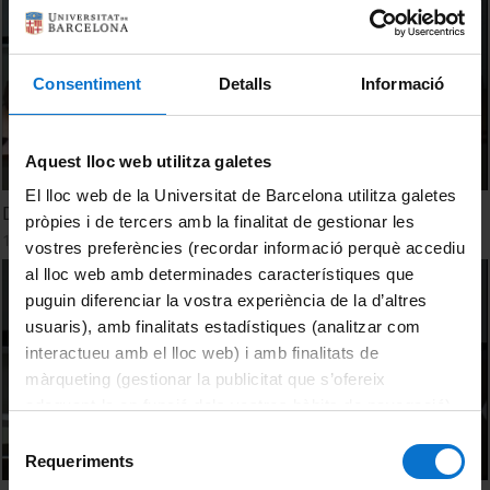
Consentiment
Detalls
Informació
Aquest lloc web utilitza galetes
El lloc web de la Universitat de Barcelona utilitza galetes
Debat: Sant Climent de Taüll
pròpies i de tercers amb la finalitat de gestionar les
10 Abril, 2013
vostres preferències (recordar informació perquè accediu
al lloc web amb determinades característiques que
puguin diferenciar la vostra experiència de la d’altres
usuaris), amb finalitats estadístiques (analitzar com
interactueu amb el lloc web) i amb finalitats de
màrqueting (gestionar la publicitat que s’ofereix
adequant-la en funció dels vostres hàbits de navegació).
Per obtenir més informació sobre les galetes podeu
Selecció
consultar la
Política de galetes del lloc web de la
Requeriments
de
Universitat de Barcelona
.