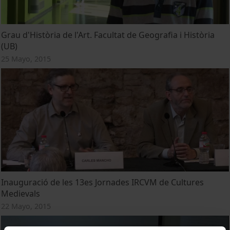
Grau d'Història de l'Art. Facultat de Geografia i Història
(UB)
25 Mayo, 2015
Inauguració de les 13es Jornades IRCVM de Cultures
Medievals
22 Mayo, 2015