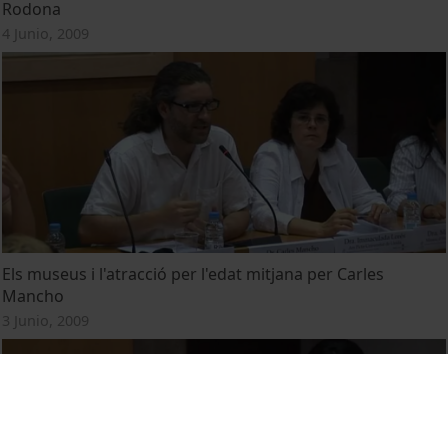
Rodona
4 Junio, 2009
Els museus i l'atracció per l'edat mitjana per Carles
Mancho
3 Junio, 2009