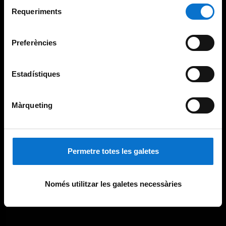
Selecció
consultar la
Política de galetes del lloc web de la
Requeriments
de
Universitat de Barcelona
.
consentiment
Preferències
Estadístiques
Màrqueting
Permetre totes les galetes
Només utilitzar les galetes necessàries