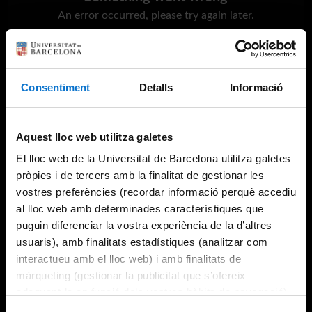
An error occurred, please try again later.
Try again
Consentiment
Detalls
Informació
Aquest lloc web utilitza galetes
El lloc web de la Universitat de Barcelona utilitza galetes
pròpies i de tercers amb la finalitat de gestionar les
vostres preferències (recordar informació perquè accediu
al lloc web amb determinades característiques que
puguin diferenciar la vostra experiència de la d’altres
usuaris), amb finalitats estadístiques (analitzar com
interactueu amb el lloc web) i amb finalitats de
màrqueting (gestionar la publicitat que s’ofereix
adequant-la en funció dels vostres hàbits de navegació).
Per obtenir més informació sobre les galetes podeu