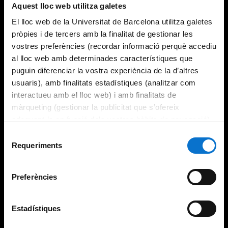
Aquest lloc web utilitza galetes
El lloc web de la Universitat de Barcelona utilitza galetes
pròpies i de tercers amb la finalitat de gestionar les
vostres preferències (recordar informació perquè accediu
al lloc web amb determinades característiques que
puguin diferenciar la vostra experiència de la d’altres
usuaris), amb finalitats estadístiques (analitzar com
interactueu amb el lloc web) i amb finalitats de
màrqueting (gestionar la publicitat que s’ofereix
adequant-la en funció dels vostres hàbits de navegació).
Per obtenir més informació sobre les galetes podeu
Selecció
consultar la
Política de galetes del lloc web de la
Requeriments
de
Universitat de Barcelona
.
consentiment
Preferències
Estadístiques