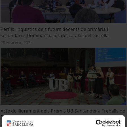
Perfils lingüístics dels futurs docents de primària i
secundària. Dominància, ús del català i del castellà.
28 Febrero, 2025
Acte de lliurament dels Premis UB-Santander a Treballs de
Recerca de Batxillerat. Edició 2023
3 Julio, 2023