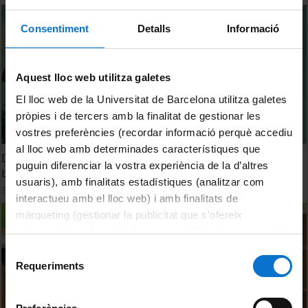
Consentiment
Detalls
Informació
Aquest lloc web utilitza galetes
El lloc web de la Universitat de Barcelona utilitza galetes
pròpies i de tercers amb la finalitat de gestionar les
vostres preferències (recordar informació perquè accediu
al lloc web amb determinades característiques que
Dona'm ales: ciència ciutadana per descobrir la
puguin diferenciar la vostra experiència de la d’altres
biodiversitat urbana
usuaris), amb finalitats estadístiques (analitzar com
30 Junio, 2023
interactueu amb el lloc web) i amb finalitats de
màrqueting (gestionar la publicitat que s’ofereix
adequant-la en funció dels vostres hàbits de navegació).
Per obtenir més informació sobre les galetes podeu
Selecció
consultar la
Política de galetes del lloc web de la
Requeriments
de
Universitat de Barcelona
.
consentiment