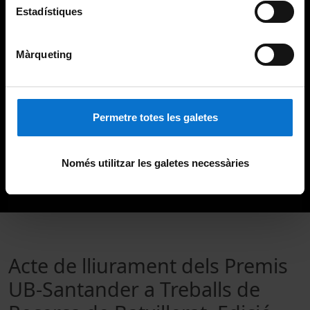
Estadístiques
Màrqueting
Permetre totes les galetes
Només utilitzar les galetes necessàries
Acte de lliurament dels Premis
UB-Santander a Treballs de