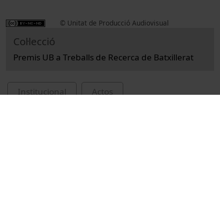
© Unitat de Producció Audiovisual
Col·lecció
Premis UB a Treballs de Recerca de Batxillerat
Institucional
Actos
Actos académicos e institucionales
Universitat de Barcelona
educació secundària
batxillerat
lliuraments de premis i distincions
treballs de recerca (Batxillerat)