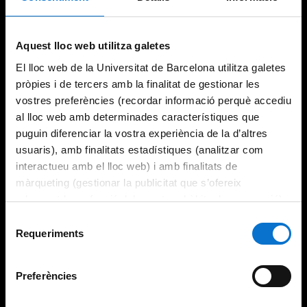
Try again
Aquest lloc web utilitza galetes
El lloc web de la Universitat de Barcelona utilitza galetes
pròpies i de tercers amb la finalitat de gestionar les
vostres preferències (recordar informació perquè accediu
al lloc web amb determinades característiques que
puguin diferenciar la vostra experiència de la d’altres
usuaris), amb finalitats estadístiques (analitzar com
interactueu amb el lloc web) i amb finalitats de
màrqueting (gestionar la publicitat que s’ofereix
adequant-la en funció dels vostres hàbits de navegació).
Per obtenir més informació sobre les galetes podeu
Selecció
consultar la
Política de galetes del lloc web de la
Requeriments
de
Universitat de Barcelona
.
consentiment
Preferències