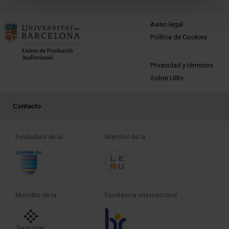
MENÚ PEU 1
Aviso legal
Política de Cookies
PEU 2
Privacidad y términos
Sobre UBtv
PEU 3
Contacto
Fundadora de la
Miembro de la
Miembro de la
Excelencia internacional