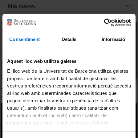
Consentiment
Detalls
Informació
Aquest lloc web utilitza galetes
El lloc web de la Universitat de Barcelona utilitza galetes
pròpies i de tercers amb la finalitat de gestionar les
vostres preferències (recordar informació perquè accediu
The Weight of the Border. Shahram Khosravi
al lloc web amb determinades característiques que
8 Abril, 2026
puguin diferenciar la vostra experiència de la d’altres
usuaris), amb finalitats estadístiques (analitzar com
interactueu amb el lloc web) i amb finalitats de
màrqueting (gestionar la publicitat que s’ofereix
adequant-la en funció dels vostres hàbits de navegació).
Per obtenir més informació sobre les galetes podeu