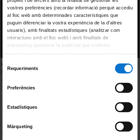
pròpies i de tercers amb la finalitat de gestionar les
vostres preferències (recordar informació perquè accediu
al lloc web amb determinades característiques que
puguin diferenciar la vostra experiència de la d’altres
usuaris), amb finalitats estadístiques (analitzar com
interactueu amb el lloc web) i amb finalitats de
màrqueting (gestionar la publicitat que s’ofereix
adequant-la en funció dels vostres hàbits de navegació).
Per obtenir més informació sobre les galetes podeu
Selecció
Xarxes de distribució de l'aigua al jaciment de Sela (Tafila,
consultar la
Política de galetes del lloc web de la
Requeriments
de
Jordània). Roser Marsal Aguilera
Universitat de Barcelona
.
consentiment
24 Mayo, 2018
Preferències
MENÚ PEU 1
Estadístiques
Aviso legal
Política de Cookies
Màrqueting
PEU 2
Privacidad y términos