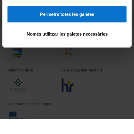
Sobre UBtv
Permetre totes les galetes
PEU 3
Contacto
Només utilitzar les galetes necessàries
Fundadora de la
Miembro de la
Miembro de la
Excelencia internacional
Reconocimiento europeo