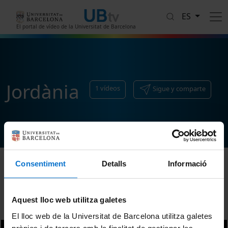
Pasar al contenido principal
ES
El portal de vídeo de la Universitat de Barcelona
Jordània
1
vídeos
Sigue y comparte
Consentiment
Detalls
Informació
Ordenar
Aquest lloc web utilitza galetes
El lloc web de la Universitat de Barcelona utilitza galetes