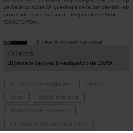
de Recerca sobre l'Arqueologia de la complexitat i els
processos d'evolució social - Proper Orient Antic
(GRACPE/POA).
© Unitat de Producció Audiovisual
Col·lecció
III Jornada de Joves Investigadors de L'IdRA
Docencia e Investigación
Ciències
Actos
Medio ambiente
Universitat de Barcelona
Facultad de Ciencias de la Tierra