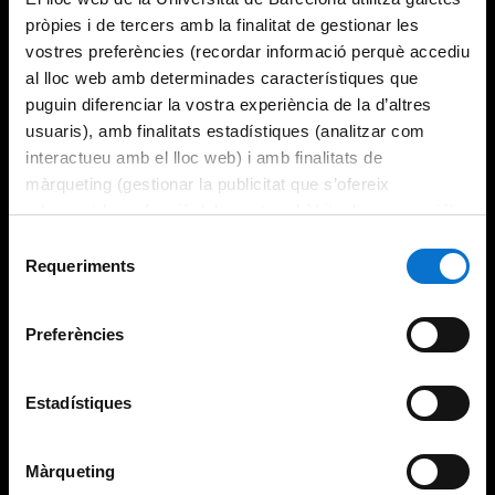
pròpies i de tercers amb la finalitat de gestionar les
vostres preferències (recordar informació perquè accediu
al lloc web amb determinades característiques que
puguin diferenciar la vostra experiència de la d’altres
usuaris), amb finalitats estadístiques (analitzar com
interactueu amb el lloc web) i amb finalitats de
màrqueting (gestionar la publicitat que s’ofereix
adequant-la en funció dels vostres hàbits de navegació).
Per obtenir més informació sobre les galetes podeu
Selecció
consultar la
Política de galetes del lloc web de la
Requeriments
de
Universitat de Barcelona
.
consentiment
Preferències
Estadístiques
Màrqueting