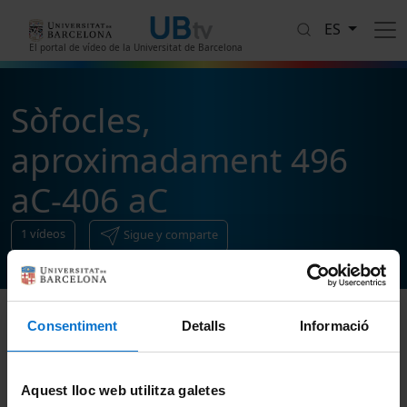
Pasar al contenido principal
ES
El portal de vídeo de la Universitat de Barcelona
Sòfocles,
aproximadament 496
aC-406 aC
1
vídeos
Sigue y comparte
Consentiment
Detalls
Informació
Ordenar
Aquest lloc web utilitza galetes