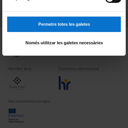
Sobre UBtv
PEU 3
Contacto
Permetre totes les galetes
Fundadora de la
Miembro de la
Només utilitzar les galetes necessàries
Miembro de la
Excelencia internacional
Reconocimiento europeo