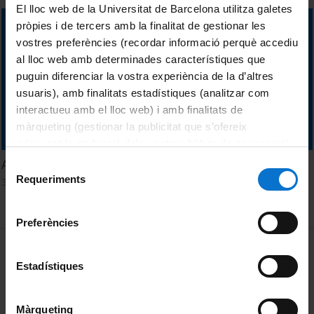
El lloc web de la Universitat de Barcelona utilitza galetes
pròpies i de tercers amb la finalitat de gestionar les
vostres preferències (recordar informació perquè accediu
al lloc web amb determinades característiques que
puguin diferenciar la vostra experiència de la d’altres
usuaris), amb finalitats estadístiques (analitzar com
interactueu amb el lloc web) i amb finalitats de
màrqueting (gestionar la publicitat que s’ofereix
adequant-la en funció dels vostres hàbits de navegació).
Per obtenir més informació sobre les galetes podeu
Antígona - Grup de Teatre Clàssic
Selecció
consultar la
Política de galetes del lloc web de la
Requeriments
30 Julio, 2019
de
Universitat de Barcelona
.
consentiment
Preferències
MENÚ PEU 1
Aviso legal
Estadístiques
Política de Cookies
PEU 2
Privacidad y términos
Màrqueting