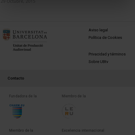
29 Octubre, 2015
MENÚ PEU 1
Aviso legal
Política de Cookies
PEU 2
Privacidad y términos
Sobre UBtv
PEU 3
Contacto
Fundadora de la
Miembro de la
Miembro de la
Excelencia internacional