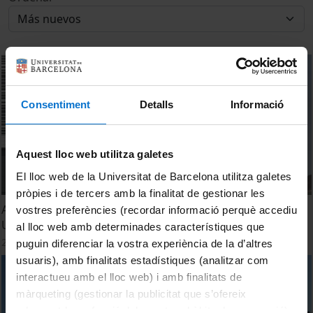
Consentiment
Detalls
Informació
Aquest lloc web utilitza galetes
El lloc web de la Universitat de Barcelona utilitza galetes
pròpies i de tercers amb la finalitat de gestionar les
Acte de col·locació de la primera pedra de la Residència
vostres preferències (recordar informació perquè accediu
Universitària Aleu
al lloc web amb determinades característiques que
28 Febrero, 2018
puguin diferenciar la vostra experiència de la d’altres
usuaris), amb finalitats estadístiques (analitzar com
interactueu amb el lloc web) i amb finalitats de
màrqueting (gestionar la publicitat que s’ofereix
adequant-la en funció dels vostres hàbits de navegació).