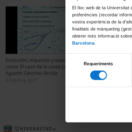
El lloc web de la Universitat 
preferències (recordar infor
vostra experiència de la d’al
finalitats de màrqueting (gest
obtenir més informació sobre
Barcelona
.
Selecció
Evolución, impactos y soluciones en la
El litoral de 
Requeriments
de
costa. El caso de la costa catalana.
producción, 
consentiment
Agustín Sánchez‐Arcilla
líneas de cos
medio-largo p
6 Octubre, 2017
costa andalu
6 Octubre, 20