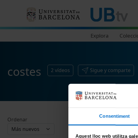
Navegació principal
Explora
Colecci
costes
2
vídeos
Sigue y comparte
Consentiment
Ordenar
Aquest lloc web utilitza gal