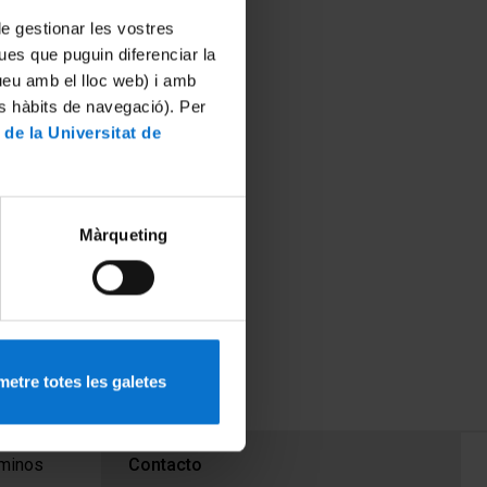
 de gestionar les vostres
ues que puguin diferenciar la
tueu amb el lloc web) i amb
es hàbits de navegació). Per
 de la Universitat de
Màrqueting
etre totes les galetes
PEU 3
rminos
Contacto