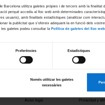
de Barcelona utilitza galetes pròpies i de tercers amb la finalitat
mació perquè accediu al lloc web amb determinades característiq
tres usuaris), amb finalitats estadístiques (analitzar com interac
ionar la publicitat que s’ofereix adequant-la en funció dels vostr
 les galetes podeu consultar la
Política de galetes del lloc web
Andalucía: estrategias para la
Preferències
Estadístiques
gestión y difusión web de
ta y tasas de erosión a
lazo para las playas de la
za. José Ojeda Zújar
17
Només utilitzar les galetes
Perm
necessàries
MENÚ PEU 1
PEU 2
Aviso legal
Privacidad y té