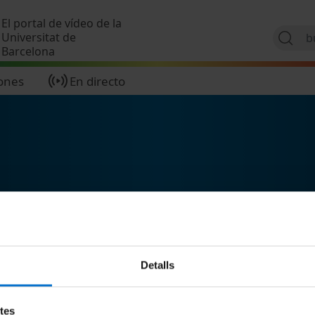
Pasar al contenido principal
El portal de vídeo de la
Universitat de
Barcelona
ones
En directo
Detalls
etes