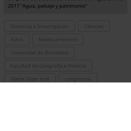
2017 "Agua, paisaje y patrimonio"
Docencia e Investigación
Ciències
Actos
Medio ambiente
Universitat de Barcelona
Facultad de Geografía e Historia
Ojeda Zújar, José
congressos
costes
gestió de costes
IdRA
Universitat de Barcelona. Institut de Recerca
de l'Aigua