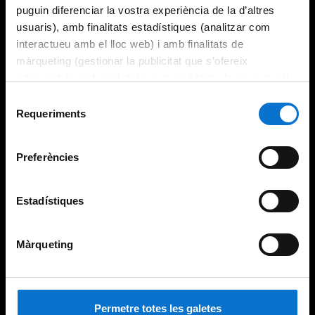
puguin diferenciar la vostra experiència de la d’altres
usuaris), amb finalitats estadístiques (analitzar com
interactueu amb el lloc web) i amb finalitats de
màrqueting (gestionar la publicitat que s’ofereix
adequant-la en funció dels vostres hàbits de navegació).
Per obtenir més informació sobre les galetes podeu
Selecció
consultar la
Política de galetes del lloc web de la
Requeriments
de
Universitat de Barcelona
.
consentiment
Preferències
Estadístiques
Màrqueting
Permetre totes les galetes