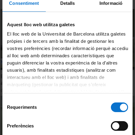
Consentiment
Detalls
Informació
Aquest lloc web utilitza galetes
El lloc web de la Universitat de Barcelona utilitza galetes
pròpies i de tercers amb la finalitat de gestionar les
vostres preferències (recordar informació perquè accediu
al lloc web amb determinades característiques que
puguin diferenciar la vostra experiència de la d’altres
usuaris), amb finalitats estadístiques (analitzar com
El delta holocè de la Tordera i la plataforma continental
interactueu amb el lloc web) i amb finalitats de
adjacent
màrqueting (gestionar la publicitat que s’ofereix
6 Junio, 2017
adequant-la en funció dels vostres hàbits de navegació).
Per obtenir més informació sobre les galetes podeu
Selecció
consultar la
Política de galetes del lloc web de la
Requeriments
de
Universitat de Barcelona
.
consentiment
Preferències