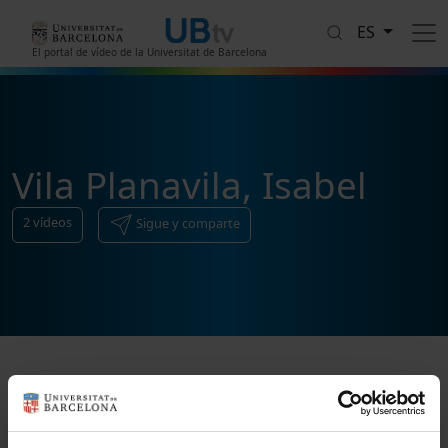
Pasar al contenido principal
ES
El portal de vídeo de la Universitat de Barcelona
Vila Planavila, Isabel
2
vídeos
Sigue y comparte
Ordenar