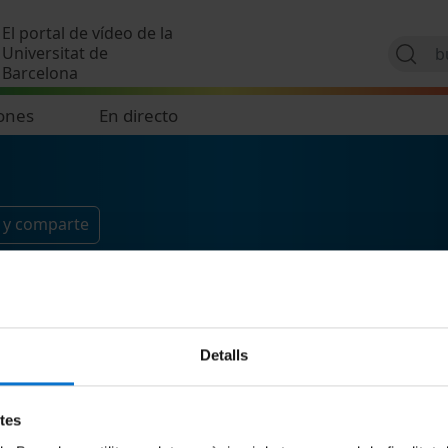
Pasar al contenido principal
El portal de vídeo de la
Universitat de
Barcelona
ones
En directo
 y comparte
Detalls
etes