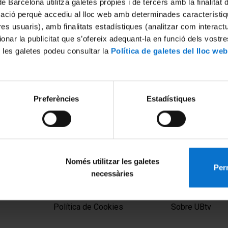
de Barcelona utilitza galetes pròpies i de tercers amb la finalitat
mació perquè accediu al lloc web amb determinades característiq
tres usuaris), amb finalitats estadístiques (analitzar com interac
ionar la publicitat que s’ofereix adequant-la en funció dels vostr
 les galetes podeu consultar la
Política de galetes del lloc web
Preferències
Estadístiques
rungsvorsprung": Gender
mage politics in the Cold
Només utilitzar les galetes
Perm
necessàries
MENÚ PEU 1
PEU 2
Aviso legal
Privacidad y té
Política de Cookies
Sobre UBtv