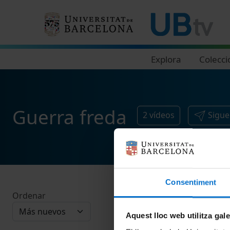
Navegació principal
Explora
Colecci
Guerra freda
2
vídeos
Sigue
Consentiment
Ordenar
Aquest lloc web utilitza gal