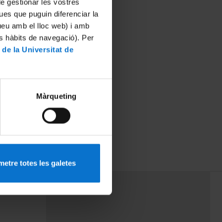
 de gestionar les vostres
ues que puguin diferenciar la
tueu amb el lloc web) i amb
es hàbits de navegació). Per
 de la Universitat de
Màrqueting
etre totes les galetes
PEU 3
rminos
Contacto