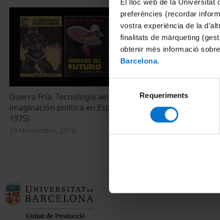
El lloc web de la Universitat 
preferències (recordar infor
vostra experiència de la d’al
finalitats de màrqueting (gest
obtenir més informació sobre
Barcelona
.
Selecció
Requeriments
de
Guerra Fría. Tecnología aeroespacial e
"Modernisie
imaginación política en España (1950-
regimes and i
consentiment
1975)
War
29 Noviembre, 2016
11 Mayo, 2016