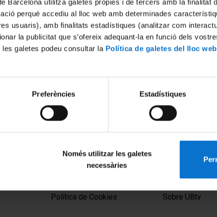
de Barcelona utilitza galetes pròpies i de tercers amb la finalitat
mació perquè accediu al lloc web amb determinades característiq
tres usuaris), amb finalitats estadístiques (analitzar com interac
ionar la publicitat que s’ofereix adequant-la en funció dels vostr
 les galetes podeu consultar la
Política de galetes del lloc web
Preferències
Estadístiques
igitales
 2013
Només utilitzar les galetes
Perm
necessàries
MENÚ PEU 1
PEU 2
Aviso legal
Privacidad y té
Política de Cookies
Sobre UBtv