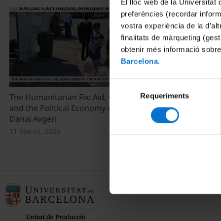
El lloc web de la Universitat 
preferències (recordar infor
vostra experiència de la d’al
finalitats de màrqueting (gest
obtenir més informació sobre
Barcelona
.
Selecció
Requeriments
de
The Humanitarian Fix: Aid, Containment,
Etnografías d
and the Political Economy of Surplus Life.
consentiment
13 Diciembre,
Danai Avgeri
11 Marzo, 2026