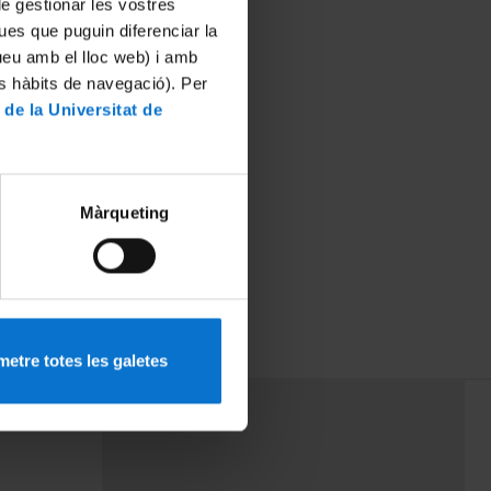
 de gestionar les vostres
ues que puguin diferenciar la
tueu amb el lloc web) i amb
es hàbits de navegació). Per
 de la Universitat de
Màrqueting
etre totes les galetes
PEU 3
rminos
Contacto