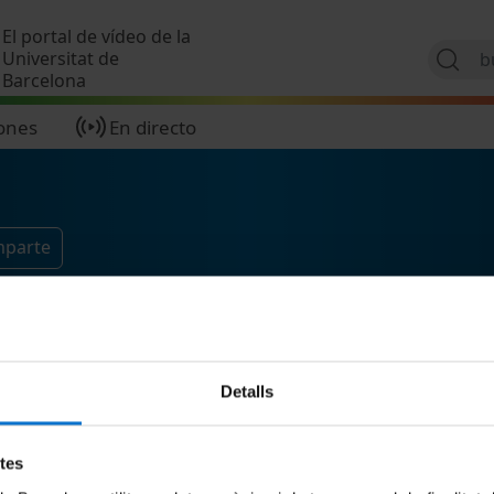
Pasar al contenido principal
El portal de vídeo de la
Universitat de
Barcelona
ones
En directo
mparte
Detalls
etes