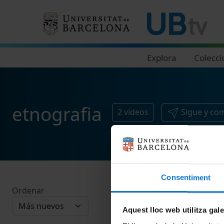
Navegació principal
Explora
Colecci
etnografia
2
vídeos
Sigue y co
Consentiment
Ordenar
Aquest lloc web utilitza gal