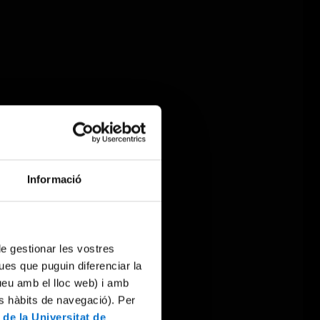
Informació
 de gestionar les vostres
ues que puguin diferenciar la
tueu amb el lloc web) i amb
es hàbits de navegació). Per
 de la Universitat de