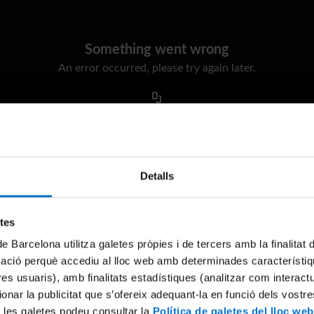
Something went wrong
An error occurred, please try again later.
Try again
Detalls
etes
de Barcelona utilitza galetes pròpies i de tercers amb la finalitat
mació perquè accediu al lloc web amb determinades característiq
tres usuaris), amb finalitats estadístiques (analitzar com interac
ionar la publicitat que s’ofereix adequant-la en funció dels vostr
 les galetes podeu consultar la
Política de galetes del lloc web