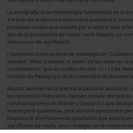
La etnografia és la metodologia fonamental de la inv
A través de la tècnica d'observació participant, l'inve
processos socials que estudia per a obtenir una inf
des de la perspectiva de l'actor i amb l'objetiu de c
estructures de significació.
I Seminario Internacional de Investigación Cualitativa
Sociales: 'Vidas y relatos: el poder de las voces en la
conocimiento'; que es realitza els dies 12 i 13 de de
Facultat de Pedagogia de la Universitat de Barcelona
Aquest seminari està orientat a personal acadèmic i 
les ciències de l'educació, ciències socials i discipline
cursin programes de Màster o Doctorat i que desitgi
investigació qualitativa, sent així una oportunitat per
l'exploració d'enfocaments qualitatius que prioritzen
significació de relats, veus i imatges en la comprens