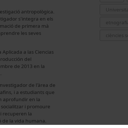
Universit
estigació antropològica.
stigador s'integra en els
etnografi
ormació de primera mà
omprendre les seves
ciències s
 Aplicada a las Ciencias
 producción del
sembre de 2013 en la
.
investigador de l'àrea de
s afins, i a estudiants que
n aprofundir en la
 socialitzar i promoure
 i recuperen la
ió de la vida humana.