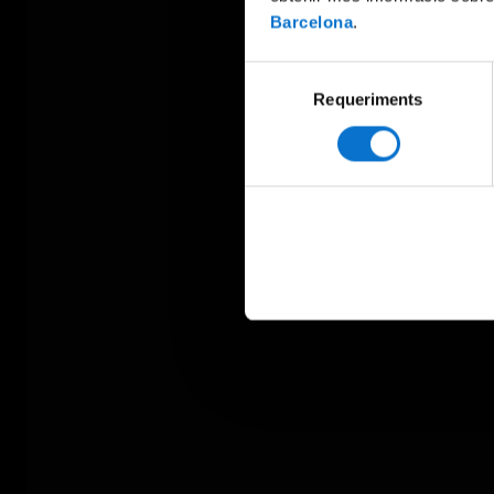
Barcelona
.
Selecció
Requeriments
de
consentiment