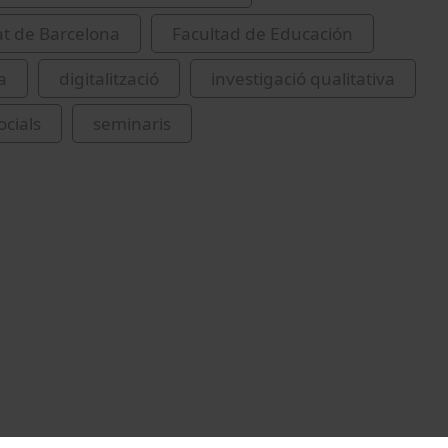
at de Barcelona
Facultad de Educación
a
digitalització
investigació qualitativa
ocials
seminaris