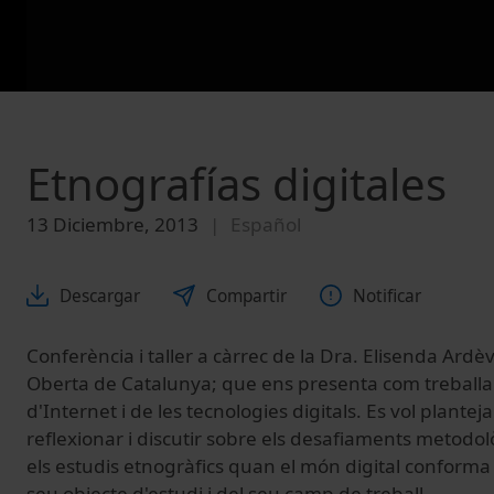
Etnografías digitales
13 Diciembre, 2013
Español
Descargar
Compartir
Notificar
Conferència i taller a càrrec de la Dra. Elisenda Ardèv
Oberta de Catalunya; que ens presenta com treballar
d'Internet i de les tecnologies digitals. Es vol plantej
reflexionar i discutir sobre els desafiaments metodol
els estudis etnogràfics quan el món digital conforma
seu objecte d'estudi i del seu camp de treball.