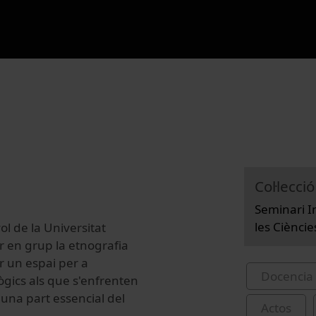
Col·lecció
Seminari I
les Cièncie
ol de la Universitat
 en grup la etnografia
ar un espai per a
Docencia 
ògics als que s'enfrenten
 una part essencial del
Actos