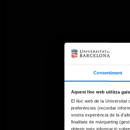
Consentiment
Aquest lloc web utilitza gal
El lloc web de la Universitat 
preferències (recordar infor
vostra experiència de la d’al
finalitats de màrqueting (gest
obtenir més informació sobre