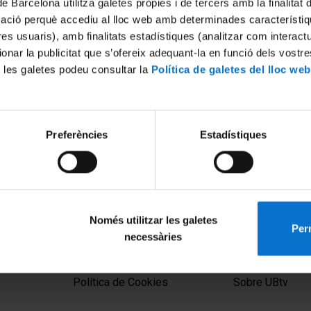
de Barcelona utilitza galetes pròpies i de tercers amb la finalitat
mació perquè accediu al lloc web amb determinades característiq
tres usuaris), amb finalitats estadístiques (analitzar com interac
ionar la publicitat que s’ofereix adequant-la en funció dels vostr
 les galetes podeu consultar la
Política de galetes del lloc web
Preferències
Estadístiques
Només utilitzar les galetes
Perm
necessàries
MENÚ PEU 1
PEU 2
Aviso legal
Privacidad y té
Política de Cookies
Sobre UBtv