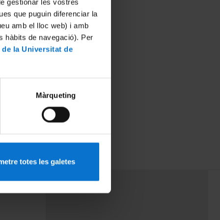
 de gestionar les vostres
ues que puguin diferenciar la
tueu amb el lloc web) i amb
es hàbits de navegació). Per
 de la Universitat de
Màrqueting
etre totes les galetes
PEU 3
rminos
Contacto