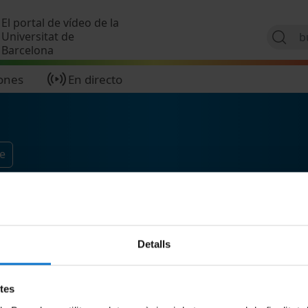
Pasar al contenido principal
El portal de vídeo de la
Universitat de
Barcelona
ones
En directo
e
Detalls
etes