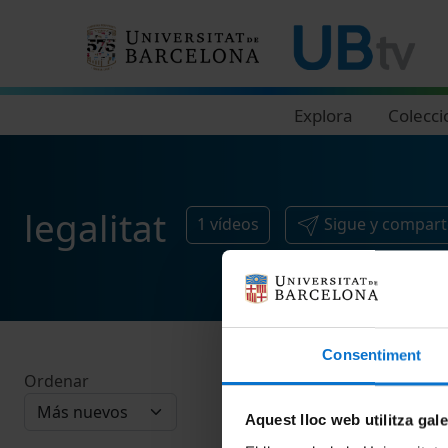
Navegació principal
Explora
Colecci
legalitat
1
vídeos
Sigue y compart
Consentiment
Ordenar
Aquest lloc web utilitza gal