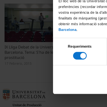
El lloc web de la Universitat 
preferències (recordar infor
vostra experiència de la d’al
finalitats de màrqueting (gest
obtenir més informació sobre
Barcelona
.
Selecció
Requeriments
de
IX Lliga Debat de la Universitat de
Barcelona. Tema: S'ha de legalitzar la
consentiment
prostitució
17 Febrero, 2015