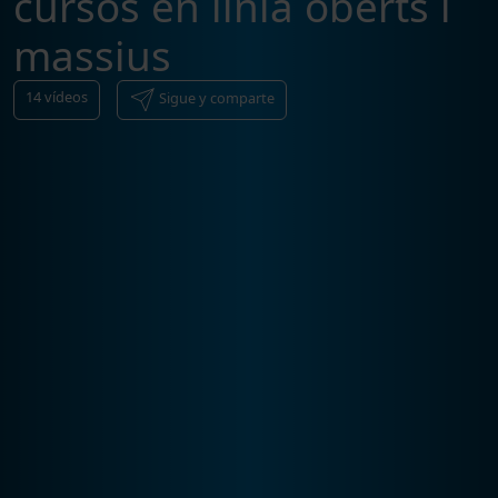
cursos en línia oberts i
massius
14
vídeos
Sigue y comparte