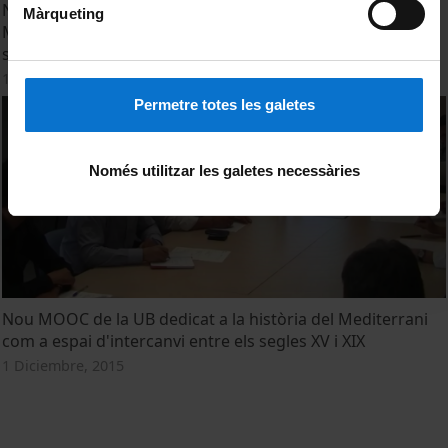
Nuevo MOOC de la UB dedicado a la historia del
Màrqueting
Mediterráneo como espacio de intercambio entre los
siglos XV y XIX
1 Diciembre, 2015
Permetre totes les galetes
Només utilitzar les galetes necessàries
Nou MOOC de la UB dedicat a la història del Mediterrani
com a espai d'intercanvi entre els segles XV i XIX
1 Diciembre, 2015