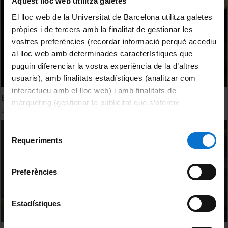
Aquest lloc web utilitza galetes
El lloc web de la Universitat de Barcelona utilitza galetes
pròpies i de tercers amb la finalitat de gestionar les
vostres preferències (recordar informació perquè accediu
al lloc web amb determinades característiques que
puguin diferenciar la vostra experiència de la d’altres
usuaris), amb finalitats estadístiques (analitzar com
interactueu amb el lloc web) i amb finalitats de
Emprender la emprendeduría en el sector audiovisual
màrqueting (gestionar la publicitat que s’ofereix
22 Febrero, 2016
adequant-la en funció dels vostres hàbits de navegació).
Per obtenir més informació sobre les galetes podeu
Selecció
consultar la
Política de galetes del lloc web de la
Requeriments
de
Universitat de Barcelona
.
consentiment
Preferències
Estadístiques