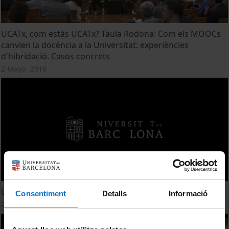
UCATx, com estàs UCATx? Taula Rodona: Com els MOOCs
canvien la docència a la Universitat: experiències
d'hibridació. Casos concrets
2 Mayo, 2016
UCATx, com estàs UCATx? Benvinguda autoritats
Consentiment
Detalls
Informació
2 Mayo, 2016