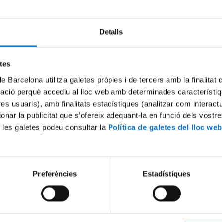
Detalls
Try again
etes
de Barcelona utilitza galetes pròpies i de tercers amb la finalitat
mació perquè accediu al lloc web amb determinades característiq
tres usuaris), amb finalitats estadístiques (analitzar com interac
ionar la publicitat que s’ofereix adequant-la en funció dels vostr
 les galetes podeu consultar la
Política de galetes del lloc web
Preferències
Estadístiques