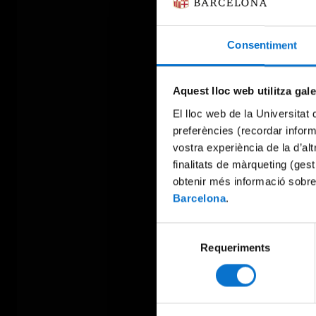
Consentiment
Aquest lloc web utilitza gal
El lloc web de la Universitat 
preferències (recordar infor
vostra experiència de la d’al
finalitats de màrqueting (gest
obtenir més informació sobre
Barcelona
.
Selecció
Requeriments
de
consentiment