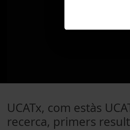
UCATx, com estàs UCAT
recerca, primers result