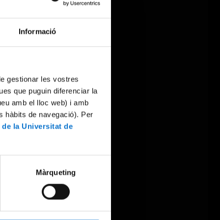
Informació
 de gestionar les vostres
ues que puguin diferenciar la
tueu amb el lloc web) i amb
es hàbits de navegació). Per
 de la Universitat de
Màrqueting