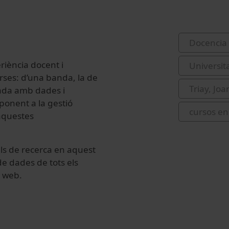
Docencia 
riència docent i
Universit
ses: d’una banda, la de
Triay, Joa
nada amb dades i
sponent a la gestió
cursos en 
’aquestes
lls de recerca en aquest
de dades de tots els
a web.