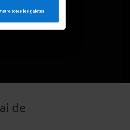
etre totes les galetes
ai de