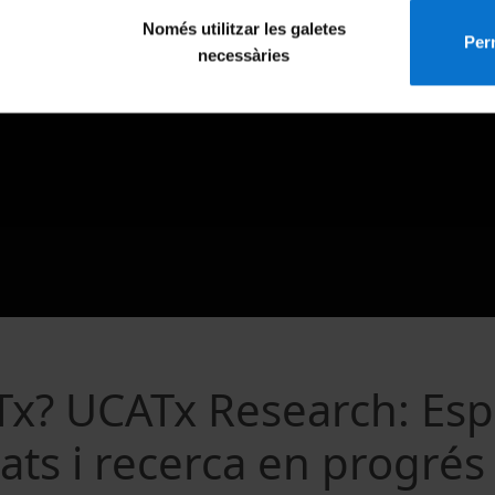
Només utilitzar les galetes
Perm
necessàries
x? UCATx Research: Esp
ats i recerca en progrés